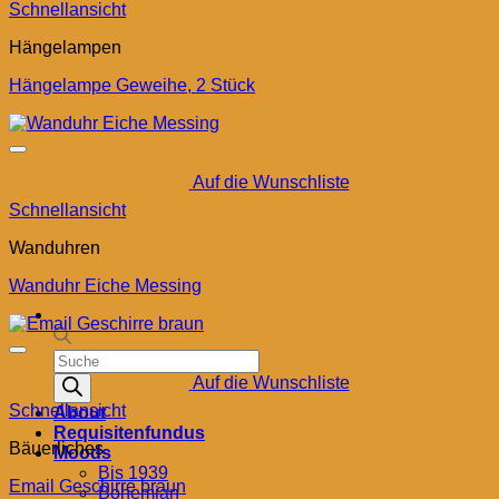
Schnellansicht
Hängelampen
Hängelampe Geweihe, 2 Stück
Auf die Wunschliste
Schnellansicht
Wanduhren
Wanduhr Eiche Messing
Products
search
Auf die Wunschliste
Schnellansicht
About
Requisitenfundus
Bäuerliches
Moods
Bis 1939
Email Geschirre braun
Bohemian