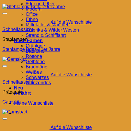
80er und 90er
Modern
Office
Ethno
Auf die Wunschliste
Mittelalter & Märchen
Schnellansicht
Amerika & Wilder Westen
Strand & Schifffahrt
Stehlampen
Nach Farben
Grüntöne
Stehlampe Britta 70er Jahre
Blautöne
Rottöne
Gelbtöne
Brauntöne
Weißes
Auf die Wunschliste
Schwarzes
Schnellansicht
Glänzendes
Neu
Präparate
Anfahrt
Gamskitz
Meine Wunschliste
Auf die Wunschliste