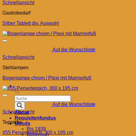
Schnellansicht
Gastrobedarf
Silber Tablett div. Auswahl
Auf die Wunschliste
Schnellansicht
Stehlampen
Bogenlampe chrom / Plexi mit Marmorfuß
Products
search
Auf die Wunschliste
Schnellansicht
About
Requisitenfundus
Teppiche
Moods
Bis 1939
#55 Perserteppich, 300 x 195 cm
Bohemian