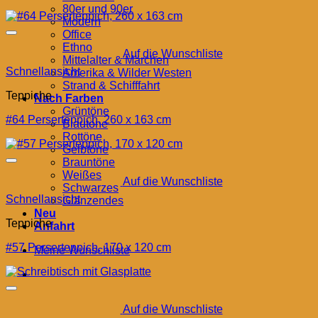
80er und 90er
Modern
Office
Ethno
Auf die Wunschliste
Mittelalter & Märchen
Schnellansicht
Amerika & Wilder Westen
Strand & Schifffahrt
Teppiche
Nach Farben
Grüntöne
#64 Perserteppich, 260 x 163 cm
Blautöne
Rottöne
Gelbtöne
Brauntöne
Weißes
Auf die Wunschliste
Schwarzes
Schnellansicht
Glänzendes
Neu
Teppiche
Anfahrt
#57 Perserteppich, 170 x 120 cm
Meine Wunschliste
Auf die Wunschliste