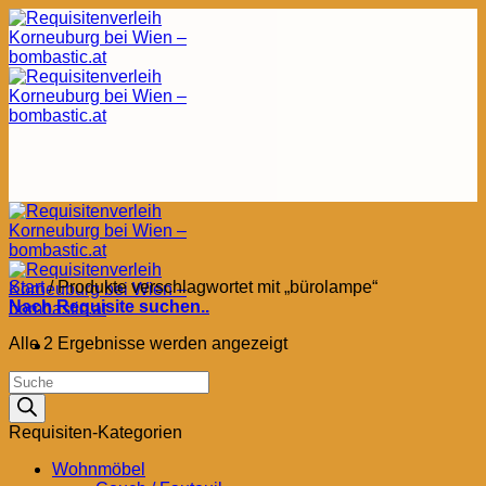
Zum
Inhalt
springen
Start
/
Produkte verschlagwortet mit „bürolampe“
Nach Requisite suchen..
Nach
Alle 2 Ergebnisse werden angezeigt
Aktualität
Products
sortiert
search
Requisiten-Kategorien
Wohnmöbel