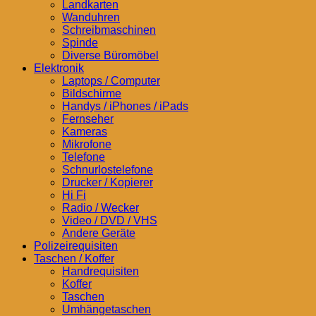
Landkarten
Wanduhren
Schreibmaschinen
Spinde
Diverse Büromöbel
Elektronik
Laptops / Computer
Bildschirme
Handys / iPhones / iPads
Fernseher
Kameras
Mikrofone
Telefone
Schnurlostelefone
Drucker / Kopierer
Hi Fi
Radio / Wecker
Video / DVD / VHS
Andere Geräte
Polizeirequisiten
Taschen / Koffer
Handrequisiten
Koffer
Taschen
Umhängetaschen