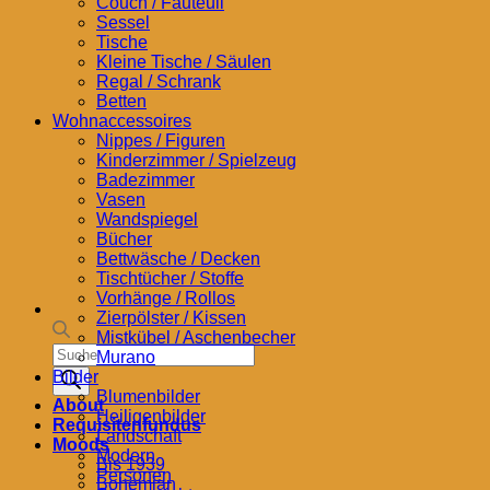
Couch / Fauteuil
Sessel
Tische
Kleine Tische / Säulen
Regal / Schrank
Betten
Wohnaccessoires
Nippes / Figuren
Kinderzimmer / Spielzeug
Badezimmer
Vasen
Wandspiegel
Bücher
Bettwäsche / Decken
Tischtücher / Stoffe
Vorhänge / Rollos
Zierpölster / Kissen
Mistkübel / Aschenbecher
Products
Murano
search
Bilder
Blumenbilder
About
Heiligenbilder
Requisitenfundus
Landschaft
Moods
Modern
Bis 1939
Personen
Bohemian