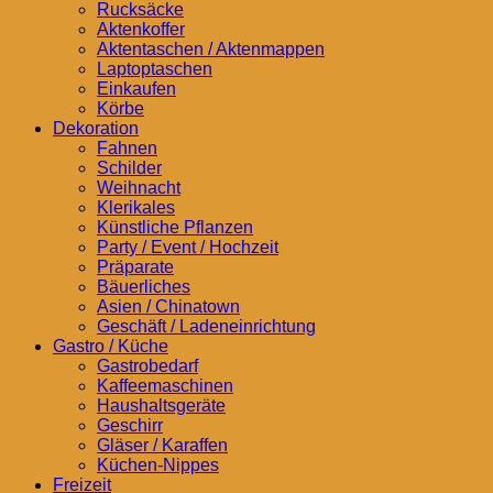
Rucksäcke
Aktenkoffer
Aktentaschen / Aktenmappen
Laptoptaschen
Einkaufen
Körbe
Dekoration
Fahnen
Schilder
Weihnacht
Klerikales
Künstliche Pflanzen
Party / Event / Hochzeit
Präparate
Bäuerliches
Asien / Chinatown
Geschäft / Ladeneinrichtung
Gastro / Küche
Gastrobedarf
Kaffeemaschinen
Haushaltsgeräte
Geschirr
Gläser / Karaffen
Küchen-Nippes
Freizeit