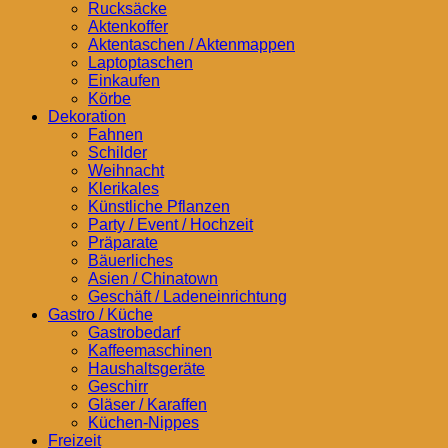
Rucksäcke
Aktenkoffer
Aktentaschen / Aktenmappen
Laptoptaschen
Einkaufen
Körbe
Dekoration
Fahnen
Schilder
Weihnacht
Klerikales
Künstliche Pflanzen
Party / Event / Hochzeit
Präparate
Bäuerliches
Asien / Chinatown
Geschäft / Ladeneinrichtung
Gastro / Küche
Gastrobedarf
Kaffeemaschinen
Haushaltsgeräte
Geschirr
Gläser / Karaffen
Küchen-Nippes
Freizeit