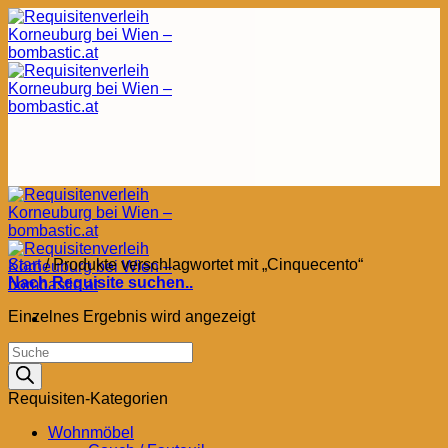
Zum
Inhalt
springen
Start
/
Produkte verschlagwortet mit „Cinquecento“
Nach Requisite suchen..
Einzelnes Ergebnis wird angezeigt
Products
search
Requisiten-Kategorien
Wohnmöbel