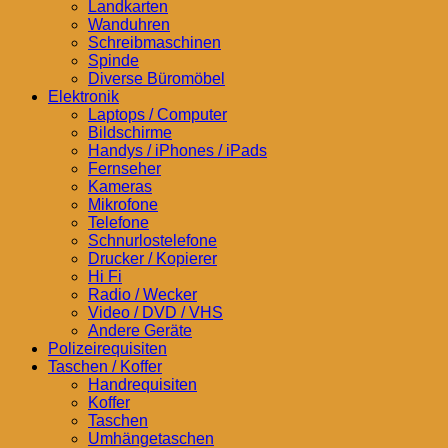
Landkarten
Wanduhren
Schreibmaschinen
Spinde
Diverse Büromöbel
Elektronik
Laptops / Computer
Bildschirme
Handys / iPhones / iPads
Fernseher
Kameras
Mikrofone
Telefone
Schnurlostelefone
Drucker / Kopierer
Hi Fi
Radio / Wecker
Video / DVD / VHS
Andere Geräte
Polizeirequisiten
Taschen / Koffer
Handrequisiten
Koffer
Taschen
Umhängetaschen