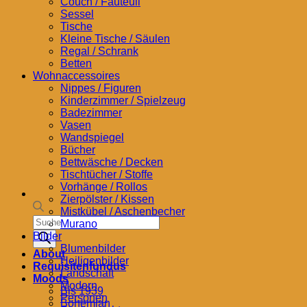
Couch / Fauteuil
Sessel
Tische
Kleine Tische / Säulen
Regal / Schrank
Betten
Wohnaccessoires
Nippes / Figuren
Kinderzimmer / Spielzeug
Badezimmer
Vasen
Wandspiegel
Bücher
Bettwäsche / Decken
Tischtücher / Stoffe
Vorhänge / Rollos
Zierpölster / Kissen
Mistkübel / Aschenbecher
Products
Murano
search
Bilder
Blumenbilder
About
Heiligenbilder
Requisitenfundus
Landschaft
Moods
Modern
Bis 1939
Personen
Bohemian