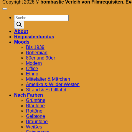
Copyright 2026 ©
bombastic Verleih von Filmrequisiten, E
Products
search
About
Requisitenfundus
Moods
Bis 1939
Bohemian
80er und 90er
Modern
Office
Ethno
Mittelalter & Märchen
Amerika & Wilder Westen
Strand & Schifffahrt
Nach Farben
Grüntöne
Blautöne
Rottöne
Gelbtöne
Brauntöne
Weißes