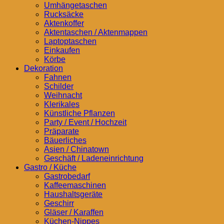
Umhängetaschen
Rucksäcke
Aktenkoffer
Aktentaschen / Aktenmappen
Laptoptaschen
Einkaufen
Körbe
Dekoration
Fahnen
Schilder
Weihnacht
Klerikales
Künstliche Pflanzen
Party / Event / Hochzeit
Präparate
Bäuerliches
Asien / Chinatown
Geschäft / Ladeneinrichtung
Gastro / Küche
Gastrobedarf
Kaffeemaschinen
Haushaltsgeräte
Geschirr
Gläser / Karaffen
Küchen-Nippes