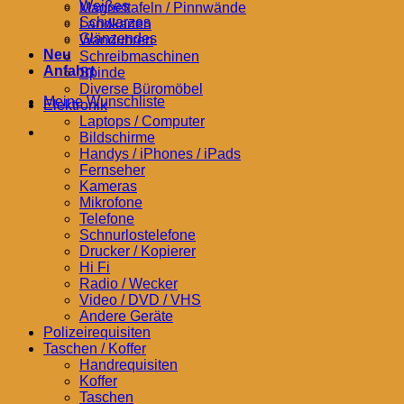
Weißes
Magnettafeln / Pinnwände
Schwarzes
Landkarten
Glänzendes
Wanduhren
Neu
Schreibmaschinen
Anfahrt
Spinde
Diverse Büromöbel
Meine Wunschliste
Elektronik
Laptops / Computer
Bildschirme
Handys / iPhones / iPads
Fernseher
Kameras
Mikrofone
Telefone
Schnurlostelefone
Drucker / Kopierer
Hi Fi
Radio / Wecker
Video / DVD / VHS
Andere Geräte
Polizeirequisiten
Taschen / Koffer
Handrequisiten
Koffer
Taschen