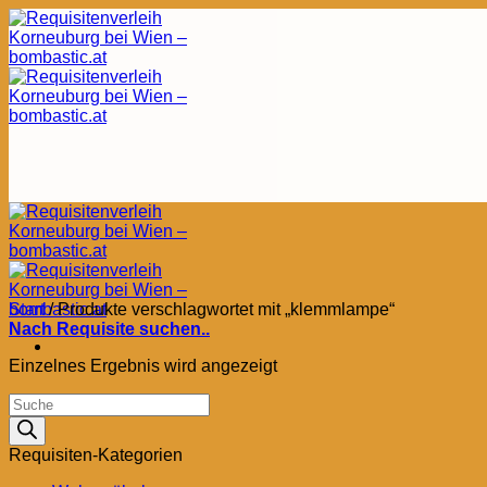
Zum
Inhalt
springen
Start
/
Produkte verschlagwortet mit „klemmlampe“
Nach Requisite suchen..
Einzelnes Ergebnis wird angezeigt
Products
search
Requisiten-Kategorien