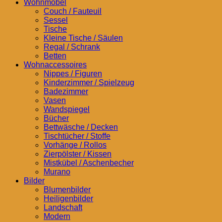
Wohnmöbel
Couch / Fauteuil
Sessel
Tische
Kleine Tische / Säulen
Regal / Schrank
Betten
Wohnaccessoires
Nippes / Figuren
Kinderzimmer / Spielzeug
Badezimmer
Vasen
Wandspiegel
Bücher
Bettwäsche / Decken
Tischtücher / Stoffe
Vorhänge / Rollos
Zierpölster / Kissen
Mistkübel / Aschenbecher
Murano
Bilder
Blumenbilder
Heiligenbilder
Landschaft
Modern