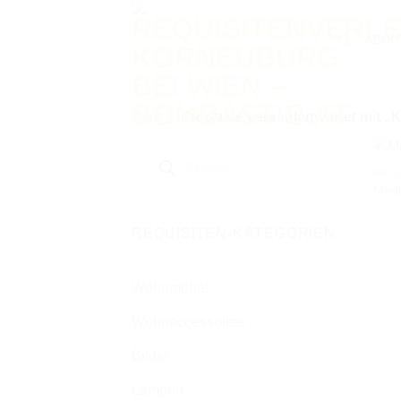
Zum
Inhalt
ABOU
springen
Start
/
Produkte verschlagwortet mit „
Products
search
MEDI
Medi
REQUISITEN-KATEGORIEN
Wohnmöbel
Wohnaccessoires
Bilder
Lampen