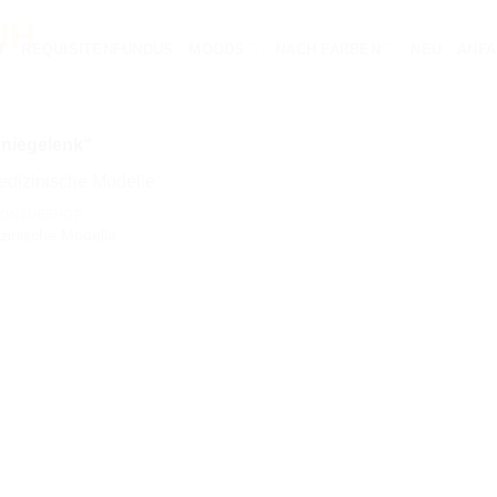
T
REQUISITENFUNDUS
MOODS
NACH FARBEN
NEU
ANFA
Kniegelenk“
ZINZUBEHÖR
zinische Modelle
AUF DIE
WUNSCHLISTE