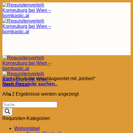
Zum
Inhalt
springen
Start
/
Produkte verschlagwortet mit „körberl“
Nach Requisite suchen..
Nach
Alle 2 Ergebnisse werden angezeigt
Aktualität
Products
sortiert
search
Requisiten-Kategorien
Wohnmöbel