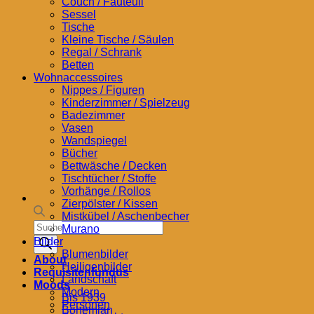
Couch / Fauteuil
Sessel
Tische
Kleine Tische / Säulen
Regal / Schrank
Betten
Wohnaccessoires
Nippes / Figuren
Kinderzimmer / Spielzeug
Badezimmer
Vasen
Wandspiegel
Bücher
Bettwäsche / Decken
Tischtücher / Stoffe
Vorhänge / Rollos
Zierpölster / Kissen
Mistkübel / Aschenbecher
Products
Murano
search
Bilder
Blumenbilder
About
Heiligenbilder
Requisitenfundus
Landschaft
Moods
Modern
Bis 1939
Personen
Bohemian