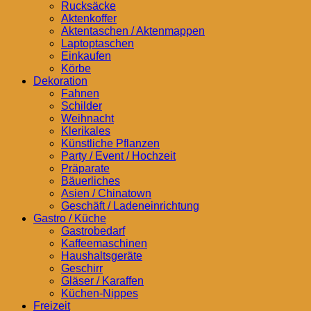
Rucksäcke
Aktenkoffer
Aktentaschen / Aktenmappen
Laptoptaschen
Einkaufen
Körbe
Dekoration
Fahnen
Schilder
Weihnacht
Klerikales
Künstliche Pflanzen
Party / Event / Hochzeit
Präparate
Bäuerliches
Asien / Chinatown
Geschäft / Ladeneinrichtung
Gastro / Küche
Gastrobedarf
Kaffeemaschinen
Haushaltsgeräte
Geschirr
Gläser / Karaffen
Küchen-Nippes
Freizeit