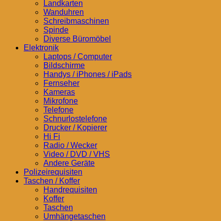
Landkarten
Wanduhren
Schreibmaschinen
Spinde
Diverse Büromöbel
Elektronik
Laptops / Computer
Bildschirme
Handys / iPhones / iPads
Fernseher
Kameras
Mikrofone
Telefone
Schnurlostelefone
Drucker / Kopierer
Hi Fi
Radio / Wecker
Video / DVD / VHS
Andere Geräte
Polizeirequisiten
Taschen / Koffer
Handrequisiten
Koffer
Taschen
Umhängetaschen