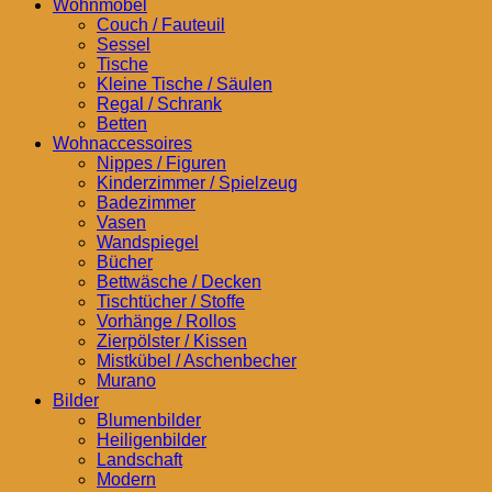
Wohnmöbel
Couch / Fauteuil
Sessel
Tische
Kleine Tische / Säulen
Regal / Schrank
Betten
Wohnaccessoires
Nippes / Figuren
Kinderzimmer / Spielzeug
Badezimmer
Vasen
Wandspiegel
Bücher
Bettwäsche / Decken
Tischtücher / Stoffe
Vorhänge / Rollos
Zierpölster / Kissen
Mistkübel / Aschenbecher
Murano
Bilder
Blumenbilder
Heiligenbilder
Landschaft
Modern