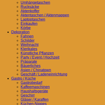
Umhängetaschen
Rucksäcke
Aktenkoffer
Aktentaschen / Aktenmappen
Laptoptaschen
Einkaufen
Körbe
Dekoration
Fahnen
Schilder
Weihnacht
Klerikales
Künstliche Pflanzen
Party / Event / Hochzeit
Präparate
Bäuerliches
Asien / Chinatown
Geschäft / Ladeneinrichtung
Gastro / Küche
Gastrobedarf
Kaffeemaschinen
Haushaltsgeräte
Geschirr
Gläser / Karaffen
Küchen-Nippes