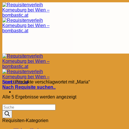
Zum
Inhalt
springen
Start
/
Produkte verschlagwortet mit „Maria“
Nach Requisite suchen..
Nach
Alle 5 Ergebnisse werden angezeigt
Aktualität
Products
sortiert
search
Requisiten-Kategorien