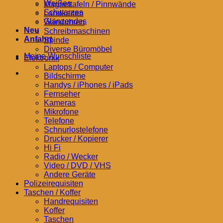
Weißes
Magnettafeln / Pinnwände
Schwarzes
Landkarten
Glänzendes
Wanduhren
Neu
Schreibmaschinen
Anfahrt
Spinde
Diverse Büromöbel
Meine Wunschliste
Elektronik
Laptops / Computer
Bildschirme
Handys / iPhones / iPads
Fernseher
Kameras
Mikrofone
Telefone
Schnurlostelefone
Drucker / Kopierer
Hi Fi
Radio / Wecker
Video / DVD / VHS
Andere Geräte
Polizeirequisiten
Taschen / Koffer
Handrequisiten
Koffer
Taschen