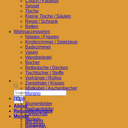
Couch / Fauteuil
Sessel
Tische
Kleine Tische / Säulen
Regal / Schrank
Betten
Wohnaccessoires
Nippes / Figuren
Kinderzimmer / Spielzeug
Badezimmer
Vasen
Wandspiegel
Bücher
Bettwäsche / Decken
Tischtücher / Stoffe
Vorhänge / Rollos
Zierpölster / Kissen
Mistkübel / Aschenbecher
Products
Murano
search
Bilder
Blumenbilder
About
Heiligenbilder
Requisitenfundus
Landschaft
Moods
Modern
Bis 1939
Personen
Bohemian