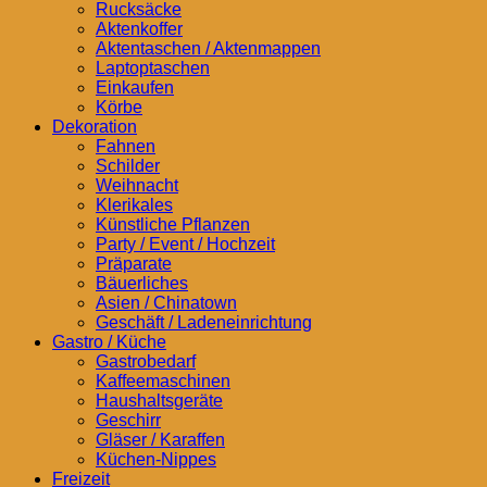
Rucksäcke
Aktenkoffer
Aktentaschen / Aktenmappen
Laptoptaschen
Einkaufen
Körbe
Dekoration
Fahnen
Schilder
Weihnacht
Klerikales
Künstliche Pflanzen
Party / Event / Hochzeit
Präparate
Bäuerliches
Asien / Chinatown
Geschäft / Ladeneinrichtung
Gastro / Küche
Gastrobedarf
Kaffeemaschinen
Haushaltsgeräte
Geschirr
Gläser / Karaffen
Küchen-Nippes
Freizeit