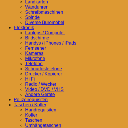
Landkarten
Wanduhren
Schreibmaschinen
Spinde
Diverse Büromöbel
Elektronik
Laptops / Computer
Bildschirme
Handys / iPhones / iPads
Fernseher
Kameras
Mikrofone
Telefone
Schnurlostelefone
Drucker / Kopierer
Hi Fi
Radio / Wecker
Video / DVD / VHS
Andere Geräte
Polizeirequisiten
Taschen / Koffer
Handrequisiten
Koffer
Taschen
Umhängetaschen