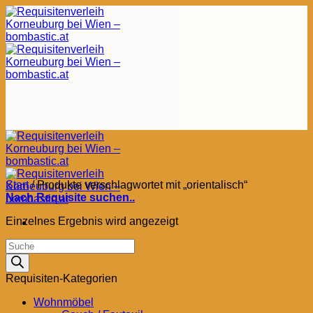
Zum
Inhalt
springen
Start
/
Produkte verschlagwortet mit „orientalisch“
Nach Requisite suchen..
Einzelnes Ergebnis wird angezeigt
Products
search
Requisiten-Kategorien
Wohnmöbel