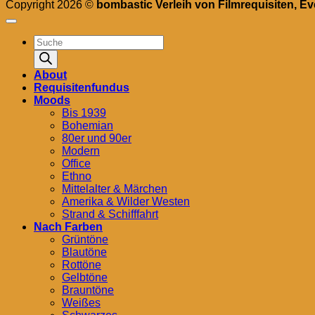
Copyright 2026 ©
bombastic Verleih von Filmrequisiten, E
Products
search
About
Requisitenfundus
Moods
Bis 1939
Bohemian
80er und 90er
Modern
Office
Ethno
Mittelalter & Märchen
Amerika & Wilder Westen
Strand & Schifffahrt
Nach Farben
Grüntöne
Blautöne
Rottöne
Gelbtöne
Brauntöne
Weißes