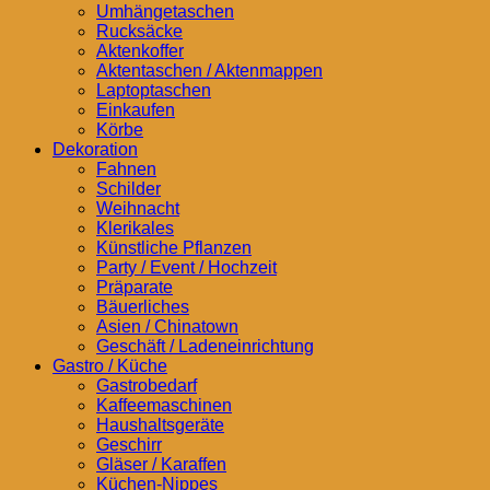
Umhängetaschen
Rucksäcke
Aktenkoffer
Aktentaschen / Aktenmappen
Laptoptaschen
Einkaufen
Körbe
Dekoration
Fahnen
Schilder
Weihnacht
Klerikales
Künstliche Pflanzen
Party / Event / Hochzeit
Präparate
Bäuerliches
Asien / Chinatown
Geschäft / Ladeneinrichtung
Gastro / Küche
Gastrobedarf
Kaffeemaschinen
Haushaltsgeräte
Geschirr
Gläser / Karaffen
Küchen-Nippes