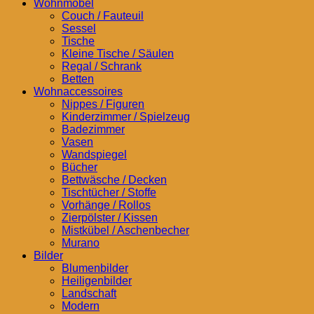
Wohnmöbel
Couch / Fauteuil
Sessel
Tische
Kleine Tische / Säulen
Regal / Schrank
Betten
Wohnaccessoires
Nippes / Figuren
Kinderzimmer / Spielzeug
Badezimmer
Vasen
Wandspiegel
Bücher
Bettwäsche / Decken
Tischtücher / Stoffe
Vorhänge / Rollos
Zierpölster / Kissen
Mistkübel / Aschenbecher
Murano
Bilder
Blumenbilder
Heiligenbilder
Landschaft
Modern