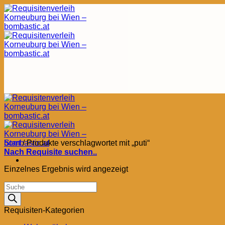
Zum
Inhalt
springen
Start
/
Produkte verschlagwortet mit „puti“
Nach Requisite suchen..
Einzelnes Ergebnis wird angezeigt
Products
search
Requisiten-Kategorien