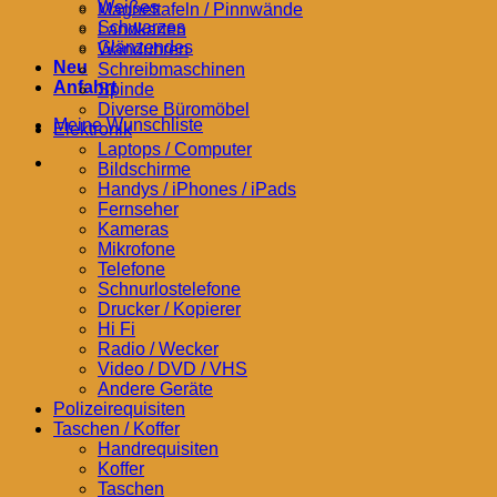
Weißes
Magnettafeln / Pinnwände
Schwarzes
Landkarten
Glänzendes
Wanduhren
Neu
Schreibmaschinen
Anfahrt
Spinde
Diverse Büromöbel
Meine Wunschliste
Elektronik
Laptops / Computer
Bildschirme
Handys / iPhones / iPads
Fernseher
Kameras
Mikrofone
Telefone
Schnurlostelefone
Drucker / Kopierer
Hi Fi
Radio / Wecker
Video / DVD / VHS
Andere Geräte
Polizeirequisiten
Taschen / Koffer
Handrequisiten
Koffer
Taschen