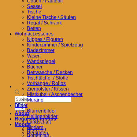
Couch / Fauteuil
Sessel
Tische
Kleine Tische / Säulen
Regal / Schrank
Betten
Wohnaccessoires
Nippes / Figuren
Kinderzimmer / Spielzeug
Badezimmer
Vasen
Wandspiegel
Bücher
Bettwäsche / Decken
Tischtücher / Stoffe
Vorhänge / Rollos
Zierpölster / Kissen
Mistkübel / Aschenbecher
Products
Murano
search
Bilder
Blumenbilder
About
Heiligenbilder
Requisitenfundus
Landschaft
Moods
Modern
Bis 1939
Personen
Bohemian