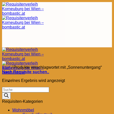
Zum
Inhalt
springen
Start
/
Produkte verschlagwortet mit „Sonnenuntergang“
Nach Requisite suchen..
Einzelnes Ergebnis wird angezeigt
Products
search
Requisiten-Kategorien
Wohnmöbel