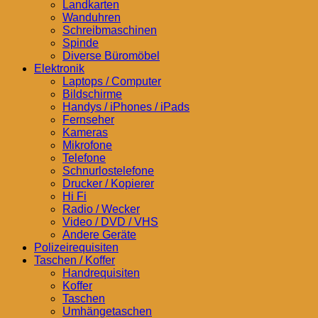
Landkarten
Wanduhren
Schreibmaschinen
Spinde
Diverse Büromöbel
Elektronik
Laptops / Computer
Bildschirme
Handys / iPhones / iPads
Fernseher
Kameras
Mikrofone
Telefone
Schnurlostelefone
Drucker / Kopierer
Hi Fi
Radio / Wecker
Video / DVD / VHS
Andere Geräte
Polizeirequisiten
Taschen / Koffer
Handrequisiten
Koffer
Taschen
Umhängetaschen