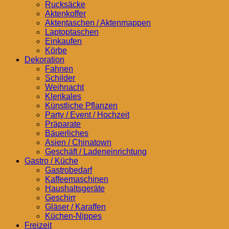
Rucksäcke
Aktenkoffer
Aktentaschen / Aktenmappen
Laptoptaschen
Einkaufen
Körbe
Dekoration
Fahnen
Schilder
Weihnacht
Klerikales
Künstliche Pflanzen
Party / Event / Hochzeit
Präparate
Bäuerliches
Asien / Chinatown
Geschäft / Ladeneinrichtung
Gastro / Küche
Gastrobedarf
Kaffeemaschinen
Haushaltsgeräte
Geschirr
Gläser / Karaffen
Küchen-Nippes
Freizeit