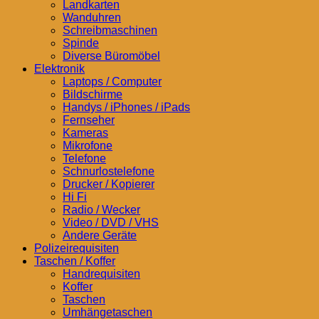
Landkarten
Wanduhren
Schreibmaschinen
Spinde
Diverse Büromöbel
Elektronik
Laptops / Computer
Bildschirme
Handys / iPhones / iPads
Fernseher
Kameras
Mikrofone
Telefone
Schnurlostelefone
Drucker / Kopierer
Hi Fi
Radio / Wecker
Video / DVD / VHS
Andere Geräte
Polizeirequisiten
Taschen / Koffer
Handrequisiten
Koffer
Taschen
Umhängetaschen