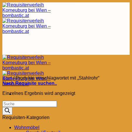
Zum
Inhalt
springen
Start
/
Produkte verschlagwortet mit „Stahlrohr“
Nach Requisite suchen..
Einzelnes Ergebnis wird angezeigt
Products
search
Requisiten-Kategorien
Wohnmöbel