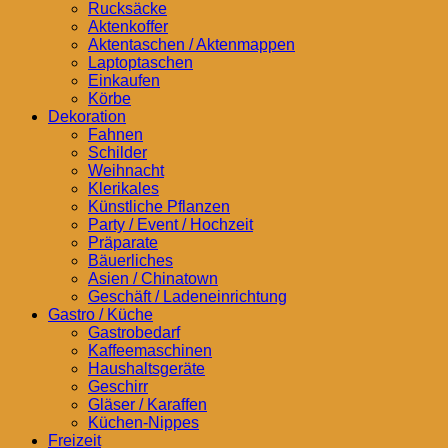
Rucksäcke
Aktenkoffer
Aktentaschen / Aktenmappen
Laptoptaschen
Einkaufen
Körbe
Dekoration
Fahnen
Schilder
Weihnacht
Klerikales
Künstliche Pflanzen
Party / Event / Hochzeit
Präparate
Bäuerliches
Asien / Chinatown
Geschäft / Ladeneinrichtung
Gastro / Küche
Gastrobedarf
Kaffeemaschinen
Haushaltsgeräte
Geschirr
Gläser / Karaffen
Küchen-Nippes
Freizeit