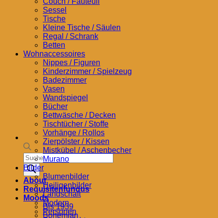
Couch / Fauteuil
Sessel
Tische
Kleine Tische / Säulen
Regal / Schrank
Betten
Wohnaccessoires
Nippes / Figuren
Kinderzimmer / Spielzeug
Badezimmer
Vasen
Wandspiegel
Bücher
Bettwäsche / Decken
Tischtücher / Stoffe
Vorhänge / Rollos
Zierpölster / Kissen
Mistkübel / Aschenbecher
Products
Murano
search
Bilder
Blumenbilder
About
Heiligenbilder
Requisitenfundus
Landschaft
Moods
Modern
Bis 1939
Personen
Bohemian