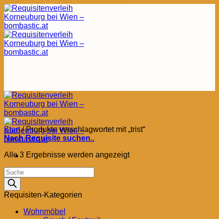
Zum
Inhalt
springen
Start
/
Produkte verschlagwortet mit „trist“
Nach Requisite suchen..
Nach
Alle 3 Ergebnisse werden angezeigt
Aktualität
Products
sortiert
search
Requisiten-Kategorien
Wohnmöbel