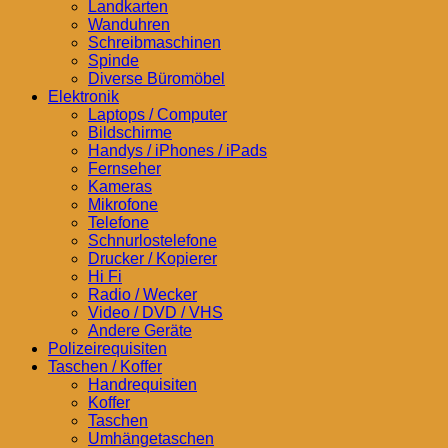
Landkarten
Wanduhren
Schreibmaschinen
Spinde
Diverse Büromöbel
Elektronik
Laptops / Computer
Bildschirme
Handys / iPhones / iPads
Fernseher
Kameras
Mikrofone
Telefone
Schnurlostelefone
Drucker / Kopierer
Hi Fi
Radio / Wecker
Video / DVD / VHS
Andere Geräte
Polizeirequisiten
Taschen / Koffer
Handrequisiten
Koffer
Taschen
Umhängetaschen