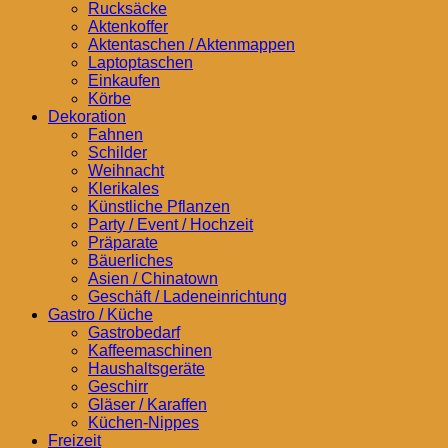
Rucksäcke
Aktenkoffer
Aktentaschen / Aktenmappen
Laptoptaschen
Einkaufen
Körbe
Dekoration
Fahnen
Schilder
Weihnacht
Klerikales
Künstliche Pflanzen
Party / Event / Hochzeit
Präparate
Bäuerliches
Asien / Chinatown
Geschäft / Ladeneinrichtung
Gastro / Küche
Gastrobedarf
Kaffeemaschinen
Haushaltsgeräte
Geschirr
Gläser / Karaffen
Küchen-Nippes
Freizeit