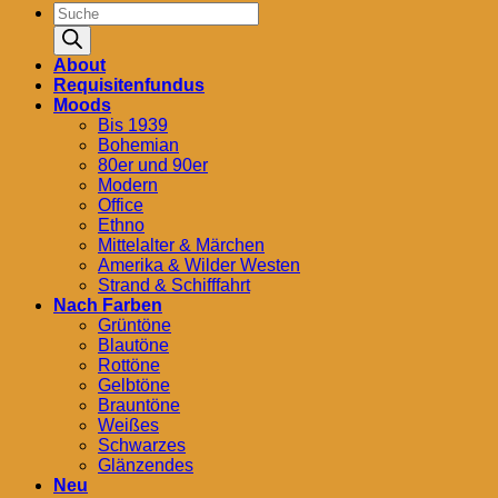
Products
search
About
Requisitenfundus
Moods
Bis 1939
Bohemian
80er und 90er
Modern
Office
Ethno
Mittelalter & Märchen
Amerika & Wilder Westen
Strand & Schifffahrt
Nach Farben
Grüntöne
Blautöne
Rottöne
Gelbtöne
Brauntöne
Weißes
Schwarzes
Glänzendes
Neu