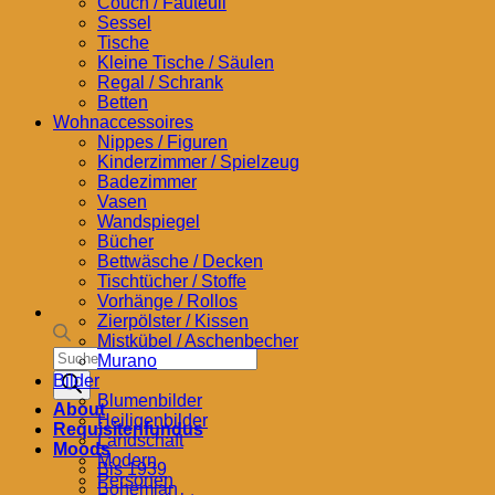
Couch / Fauteuil
Sessel
Tische
Kleine Tische / Säulen
Regal / Schrank
Betten
Wohnaccessoires
Nippes / Figuren
Kinderzimmer / Spielzeug
Badezimmer
Vasen
Wandspiegel
Bücher
Bettwäsche / Decken
Tischtücher / Stoffe
Vorhänge / Rollos
Zierpölster / Kissen
Mistkübel / Aschenbecher
Products
Murano
search
Bilder
Blumenbilder
About
Heiligenbilder
Requisitenfundus
Landschaft
Moods
Modern
Bis 1939
Personen
Bohemian