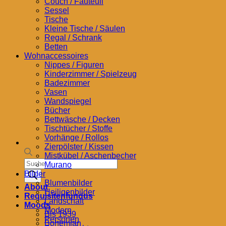
Couch / Fauteuil
Sessel
Tische
Kleine Tische / Säulen
Regal / Schrank
Betten
Wohnaccessoires
Nippes / Figuren
Kinderzimmer / Spielzeug
Badezimmer
Vasen
Wandspiegel
Bücher
Bettwäsche / Decken
Tischtücher / Stoffe
Vorhänge / Rollos
Zierpölster / Kissen
Mistkübel / Aschenbecher
Products
Murano
search
Bilder
Blumenbilder
About
Heiligenbilder
Requisitenfundus
Landschaft
Moods
Modern
Bis 1939
Personen
Bohemian