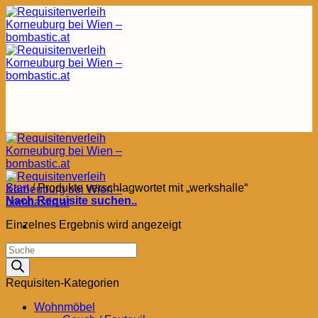
Zum
Inhalt
springen
Start
/
Produkte verschlagwortet mit „werkshalle“
Nach Requisite suchen..
Einzelnes Ergebnis wird angezeigt
Products
search
Requisiten-Kategorien
Wohnmöbel