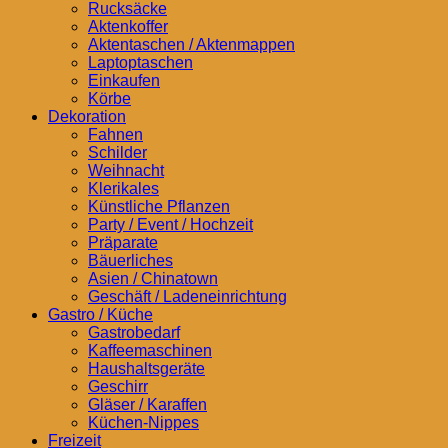
Rucksäcke
Aktenkoffer
Aktentaschen / Aktenmappen
Laptoptaschen
Einkaufen
Körbe
Dekoration
Fahnen
Schilder
Weihnacht
Klerikales
Künstliche Pflanzen
Party / Event / Hochzeit
Präparate
Bäuerliches
Asien / Chinatown
Geschäft / Ladeneinrichtung
Gastro / Küche
Gastrobedarf
Kaffeemaschinen
Haushaltsgeräte
Geschirr
Gläser / Karaffen
Küchen-Nippes
Freizeit