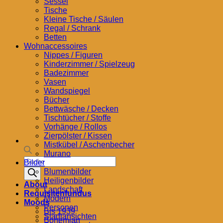
Sessel
Tische
Kleine Tische / Säulen
Regal / Schrank
Betten
Wohnaccessoires
Nippes / Figuren
Kinderzimmer / Spielzeug
Badezimmer
Vasen
Wandspiegel
Bücher
Bettwäsche / Decken
Tischtücher / Stoffe
Vorhänge / Rollos
Zierpölster / Kissen
Mistkübel / Aschenbecher
Murano
Products
Bilder
search
Blumenbilder
Heiligenbilder
About
Landschaft
Requisitenfundus
Modern
Moods
Personen
Bis 1939
Stadtansichten
Bohemian