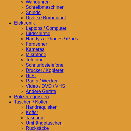
Wanduhren
Schreibmaschinen
Spinde
Diverse Büromöbel
Elektronik
Laptops / Computer
Bildschirme
Handys / iPhones / iPads
Fernseher
Kameras
Mikrofone
Telefone
Schnurlostelefone
Drucker / Kopierer
Hi Fi
Radio / Wecker
Video / DVD / VHS
Andere Geräte
Polizeirequisiten
Taschen / Koffer
Handrequisiten
Koffer
Taschen
Umhängetaschen
Rucksäcke