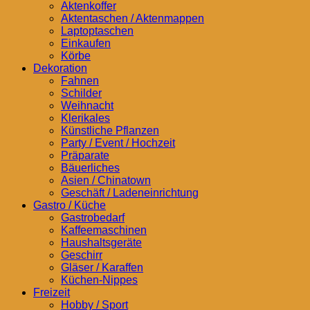
Aktenkoffer
Aktentaschen / Aktenmappen
Laptoptaschen
Einkaufen
Körbe
Dekoration
Fahnen
Schilder
Weihnacht
Klerikales
Künstliche Pflanzen
Party / Event / Hochzeit
Präparate
Bäuerliches
Asien / Chinatown
Geschäft / Ladeneinrichtung
Gastro / Küche
Gastrobedarf
Kaffeemaschinen
Haushaltsgeräte
Geschirr
Gläser / Karaffen
Küchen-Nippes
Freizeit
Hobby / Sport