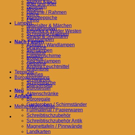
Starker Kitsch
80er und 90er
Stillleben
Modern
Diplome / Rahmen
Office
Wandteppiche
Ethno
Lampen
Mittelalter & Märchen
Hängelampen
Amerika & Wilder Westen
Schreibtischlampen
Strand & Schifffahrt
Tischlampen
Nach Farben
Apliken / Wandlampen
Grüntöne
Stehlampen
Blautöne
Lampenschirme
Rottöne
Taschenlampen
Gelbtöne
Andere Leuchtmittel
Brauntöne
Teppiche
Weißes
Büroausstattung
Schwarzes
Schreibtische
Glänzendes
Bürosessel
Neu
Aktenschränke
Anfahrt
Büroregale
Garderoben / Schirmständer
Meine Wunschliste
Füllmaterial / Papierwaren
Schreibtischzubehör
Schreibtischzubehör Antik
Magnettafeln / Pinnwände
Landkarten