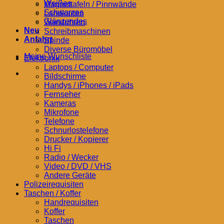
Weißes
Magnettafeln / Pinnwände
Schwarzes
Landkarten
Glänzendes
Wanduhren
Neu
Schreibmaschinen
Anfahrt
Spinde
Diverse Büromöbel
Meine Wunschliste
Elektronik
Laptops / Computer
Bildschirme
Handys / iPhones / iPads
Fernseher
Kameras
Mikrofone
Telefone
Schnurlostelefone
Drucker / Kopierer
Hi Fi
Radio / Wecker
Video / DVD / VHS
Andere Geräte
Polizeirequisiten
Taschen / Koffer
Handrequisiten
Koffer
Taschen