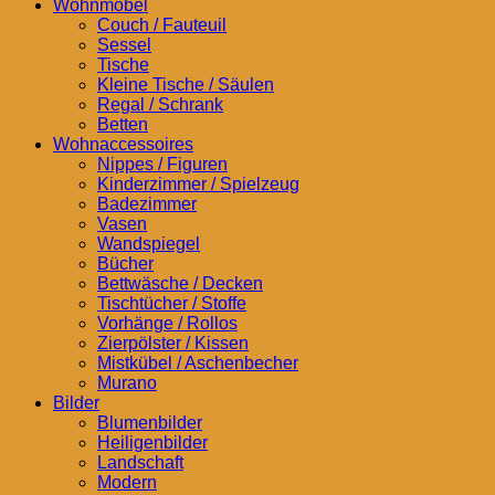
Wohnmöbel
Couch / Fauteuil
Sessel
Tische
Kleine Tische / Säulen
Regal / Schrank
Betten
Wohnaccessoires
Nippes / Figuren
Kinderzimmer / Spielzeug
Badezimmer
Vasen
Wandspiegel
Bücher
Bettwäsche / Decken
Tischtücher / Stoffe
Vorhänge / Rollos
Zierpölster / Kissen
Mistkübel / Aschenbecher
Murano
Bilder
Blumenbilder
Heiligenbilder
Landschaft
Modern