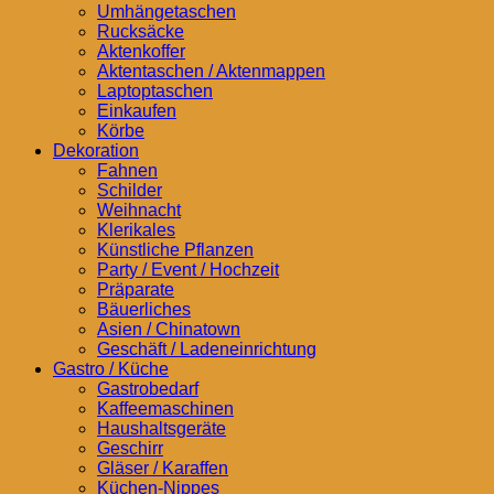
Umhängetaschen
Rucksäcke
Aktenkoffer
Aktentaschen / Aktenmappen
Laptoptaschen
Einkaufen
Körbe
Dekoration
Fahnen
Schilder
Weihnacht
Klerikales
Künstliche Pflanzen
Party / Event / Hochzeit
Präparate
Bäuerliches
Asien / Chinatown
Geschäft / Ladeneinrichtung
Gastro / Küche
Gastrobedarf
Kaffeemaschinen
Haushaltsgeräte
Geschirr
Gläser / Karaffen
Küchen-Nippes