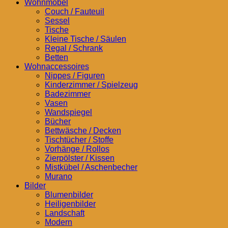
Wohnmöbel
Couch / Fauteuil
Sessel
Tische
Kleine Tische / Säulen
Regal / Schrank
Betten
Wohnaccessoires
Nippes / Figuren
Kinderzimmer / Spielzeug
Badezimmer
Vasen
Wandspiegel
Bücher
Bettwäsche / Decken
Tischtücher / Stoffe
Vorhänge / Rollos
Zierpölster / Kissen
Mistkübel / Aschenbecher
Murano
Bilder
Blumenbilder
Heiligenbilder
Landschaft
Modern