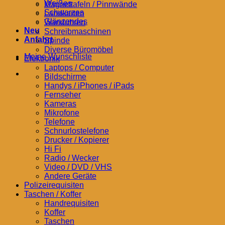
Weißes
Magnettafeln / Pinnwände
Schwarzes
Landkarten
Glänzendes
Wanduhren
Neu
Schreibmaschinen
Anfahrt
Spinde
Diverse Büromöbel
Meine Wunschliste
Elektronik
Laptops / Computer
Bildschirme
Handys / iPhones / iPads
Fernseher
Kameras
Mikrofone
Telefone
Schnurlostelefone
Drucker / Kopierer
Hi Fi
Radio / Wecker
Video / DVD / VHS
Andere Geräte
Polizeirequisiten
Taschen / Koffer
Handrequisiten
Koffer
Taschen