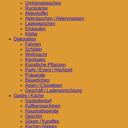
Umhängetaschen
Rucksäcke
Aktenkoffer
Aktentaschen / Aktenmappen
Laptoptaschen
Einkaufen
Körbe
Dekoration
Fahnen
Schilder
Weihnacht
Klerikales
Künstliche Pflanzen
Party / Event / Hochzeit
Präparate
Bäuerliches
Asien / Chinatown
Geschäft / Ladeneinrichtung
Gastro / Küche
Gastrobedarf
Kaffeemaschinen
Haushaltsgeräte
Geschirr
Gläser / Karaffen
Küchen-Nippes