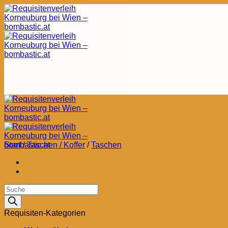
Zum
Inhalt
springen
Start
/
Taschen / Koffer
/
Taschen
Products
search
Requisiten-Kategorien