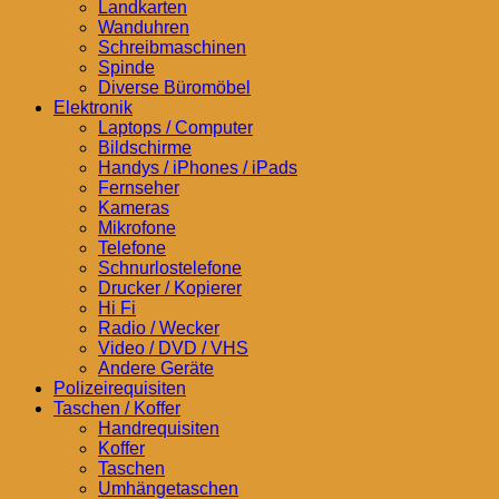
Landkarten
Wanduhren
Schreibmaschinen
Spinde
Diverse Büromöbel
Elektronik
Laptops / Computer
Bildschirme
Handys / iPhones / iPads
Fernseher
Kameras
Mikrofone
Telefone
Schnurlostelefone
Drucker / Kopierer
Hi Fi
Radio / Wecker
Video / DVD / VHS
Andere Geräte
Polizeirequisiten
Taschen / Koffer
Handrequisiten
Koffer
Taschen
Umhängetaschen