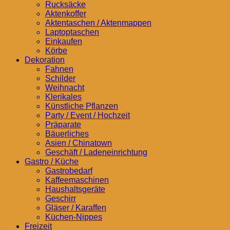
Rucksäcke
Aktenkoffer
Aktentaschen / Aktenmappen
Laptoptaschen
Einkaufen
Körbe
Dekoration
Fahnen
Schilder
Weihnacht
Klerikales
Künstliche Pflanzen
Party / Event / Hochzeit
Präparate
Bäuerliches
Asien / Chinatown
Geschäft / Ladeneinrichtung
Gastro / Küche
Gastrobedarf
Kaffeemaschinen
Haushaltsgeräte
Geschirr
Gläser / Karaffen
Küchen-Nippes
Freizeit