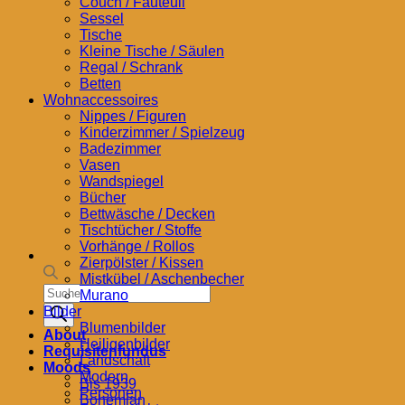
Couch / Fauteuil
Sessel
Tische
Kleine Tische / Säulen
Regal / Schrank
Betten
Wohnaccessoires
Nippes / Figuren
Kinderzimmer / Spielzeug
Badezimmer
Vasen
Wandspiegel
Bücher
Bettwäsche / Decken
Tischtücher / Stoffe
Vorhänge / Rollos
Zierpölster / Kissen
Mistkübel / Aschenbecher
Products
Murano
search
Bilder
Blumenbilder
About
Heiligenbilder
Requisitenfundus
Landschaft
Moods
Modern
Bis 1939
Personen
Bohemian