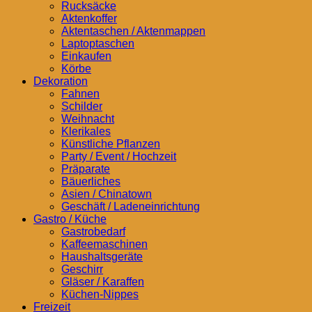
Rucksäcke
Aktenkoffer
Aktentaschen / Aktenmappen
Laptoptaschen
Einkaufen
Körbe
Dekoration
Fahnen
Schilder
Weihnacht
Klerikales
Künstliche Pflanzen
Party / Event / Hochzeit
Präparate
Bäuerliches
Asien / Chinatown
Geschäft / Ladeneinrichtung
Gastro / Küche
Gastrobedarf
Kaffeemaschinen
Haushaltsgeräte
Geschirr
Gläser / Karaffen
Küchen-Nippes
Freizeit