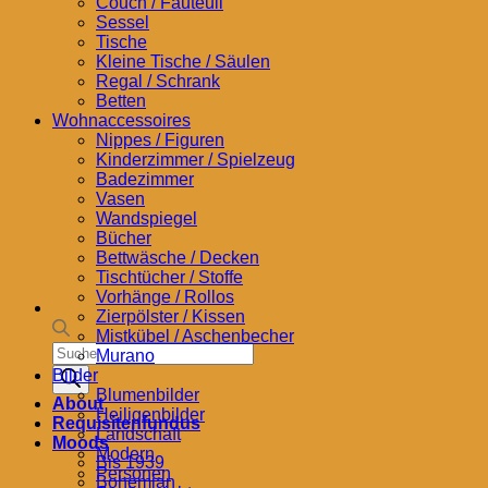
Couch / Fauteuil
Sessel
Tische
Kleine Tische / Säulen
Regal / Schrank
Betten
Wohnaccessoires
Nippes / Figuren
Kinderzimmer / Spielzeug
Badezimmer
Vasen
Wandspiegel
Bücher
Bettwäsche / Decken
Tischtücher / Stoffe
Vorhänge / Rollos
Zierpölster / Kissen
Mistkübel / Aschenbecher
Products
Murano
search
Bilder
Blumenbilder
About
Heiligenbilder
Requisitenfundus
Landschaft
Moods
Modern
Bis 1939
Personen
Bohemian