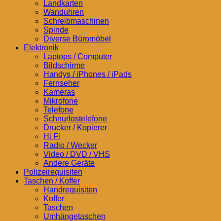
Landkarten
Wanduhren
Schreibmaschinen
Spinde
Diverse Büromöbel
Elektronik
Laptops / Computer
Bildschirme
Handys / iPhones / iPads
Fernseher
Kameras
Mikrofone
Telefone
Schnurlostelefone
Drucker / Kopierer
Hi Fi
Radio / Wecker
Video / DVD / VHS
Andere Geräte
Polizeirequisiten
Taschen / Koffer
Handrequisiten
Koffer
Taschen
Umhängetaschen