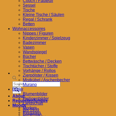
Couch / Fauteuil
Sessel
Tische
Kleine Tische / Säulen
Regal / Schrank
Betten
Wohnaccessoires
Nippes / Figuren
Kinderzimmer / Spielzeug
Badezimmer
Vasen
Wandspiegel
Bücher
Bettwäsche / Decken
Tischtücher / Stoffe
Vorhänge / Rollos
Zierpölster / Kissen
Mistkübel / Aschenbecher
Products
Murano
search
Bilder
Blumenbilder
About
Heiligenbilder
Requisitenfundus
Landschaft
Moods
Modern
Bis 1939
Personen
Bohemian