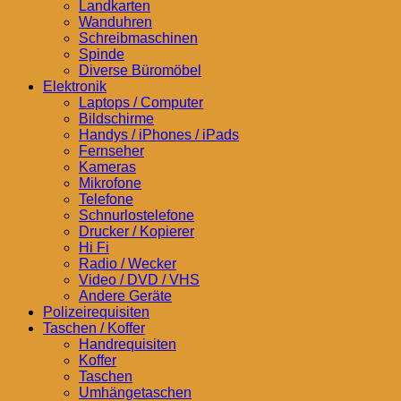
Landkarten
Wanduhren
Schreibmaschinen
Spinde
Diverse Büromöbel
Elektronik
Laptops / Computer
Bildschirme
Handys / iPhones / iPads
Fernseher
Kameras
Mikrofone
Telefone
Schnurlostelefone
Drucker / Kopierer
Hi Fi
Radio / Wecker
Video / DVD / VHS
Andere Geräte
Polizeirequisiten
Taschen / Koffer
Handrequisiten
Koffer
Taschen
Umhängetaschen