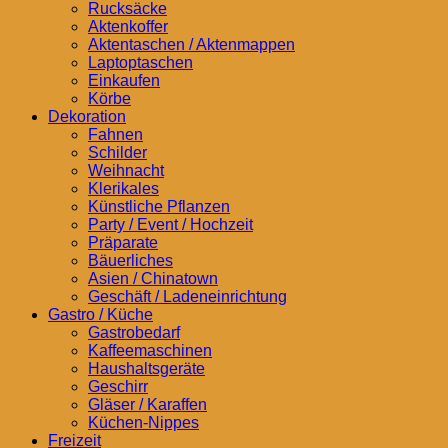
Rucksäcke
Aktenkoffer
Aktentaschen / Aktenmappen
Laptoptaschen
Einkaufen
Körbe
Dekoration
Fahnen
Schilder
Weihnacht
Klerikales
Künstliche Pflanzen
Party / Event / Hochzeit
Präparate
Bäuerliches
Asien / Chinatown
Geschäft / Ladeneinrichtung
Gastro / Küche
Gastrobedarf
Kaffeemaschinen
Haushaltsgeräte
Geschirr
Gläser / Karaffen
Küchen-Nippes
Freizeit