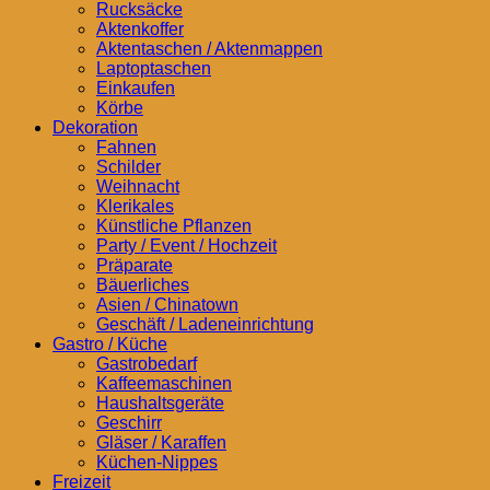
Rucksäcke
Aktenkoffer
Aktentaschen / Aktenmappen
Laptoptaschen
Einkaufen
Körbe
Dekoration
Fahnen
Schilder
Weihnacht
Klerikales
Künstliche Pflanzen
Party / Event / Hochzeit
Präparate
Bäuerliches
Asien / Chinatown
Geschäft / Ladeneinrichtung
Gastro / Küche
Gastrobedarf
Kaffeemaschinen
Haushaltsgeräte
Geschirr
Gläser / Karaffen
Küchen-Nippes
Freizeit