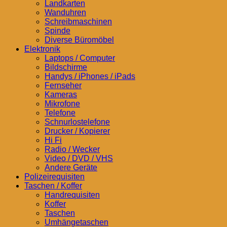
Landkarten
Wanduhren
Schreibmaschinen
Spinde
Diverse Büromöbel
Elektronik
Laptops / Computer
Bildschirme
Handys / iPhones / iPads
Fernseher
Kameras
Mikrofone
Telefone
Schnurlostelefone
Drucker / Kopierer
Hi Fi
Radio / Wecker
Video / DVD / VHS
Andere Geräte
Polizeirequisiten
Taschen / Koffer
Handrequisiten
Koffer
Taschen
Umhängetaschen