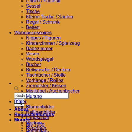
Couch / Fauteuil
Sessel
Tische
Kleine Tische / Säulen
Regal / Schrank
Betten
Wohnaccessoires
Nippes / Figuren
Kinderzimmer / Spielzeug
Badezimmer
Vasen
Wandspiegel
Bücher
Bettwäsche / Decken
Tischtücher / Stoffe
Vorhänge / Rollos
Zierpölster / Kissen
Mistkübel / Aschenbecher
Products
Murano
search
Bilder
Blumenbilder
About
Heiligenbilder
Requisitenfundus
Landschaft
Moods
Modern
Bis 1939
Personen
Bohemian