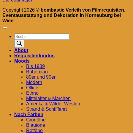
Copyright 2026 ©
bombastic Verleih von Filmrequisiten,
Eventausstattung und Dekoration in Korneuburg bei
Wien
Products
search
About
Requisitenfundus
Moods
Bis 1939
Bohemian
80er und 90er
Modern
Office
Ethno
Mittelalter & Märchen
Amerika & Wilder Westen
Strand & Schifffahrt
Nach Farben
Grüntöne
Blautöne
Rottöne