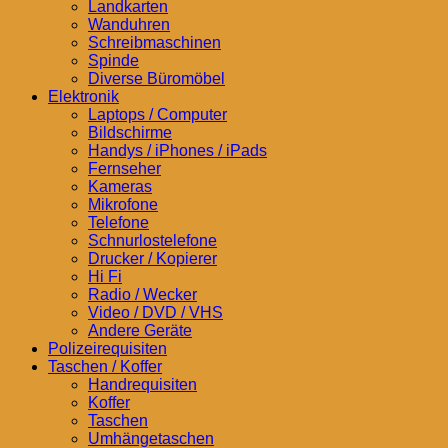
Landkarten
Wanduhren
Schreibmaschinen
Spinde
Diverse Büromöbel
Elektronik
Laptops / Computer
Bildschirme
Handys / iPhones / iPads
Fernseher
Kameras
Mikrofone
Telefone
Schnurlostelefone
Drucker / Kopierer
Hi Fi
Radio / Wecker
Video / DVD / VHS
Andere Geräte
Polizeirequisiten
Taschen / Koffer
Handrequisiten
Koffer
Taschen
Umhängetaschen