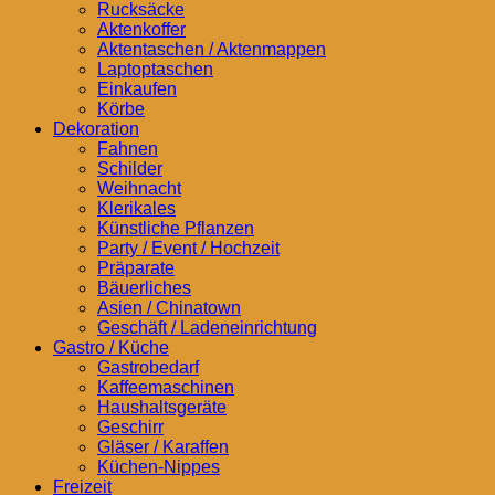
Rucksäcke
Aktenkoffer
Aktentaschen / Aktenmappen
Laptoptaschen
Einkaufen
Körbe
Dekoration
Fahnen
Schilder
Weihnacht
Klerikales
Künstliche Pflanzen
Party / Event / Hochzeit
Präparate
Bäuerliches
Asien / Chinatown
Geschäft / Ladeneinrichtung
Gastro / Küche
Gastrobedarf
Kaffeemaschinen
Haushaltsgeräte
Geschirr
Gläser / Karaffen
Küchen-Nippes
Freizeit