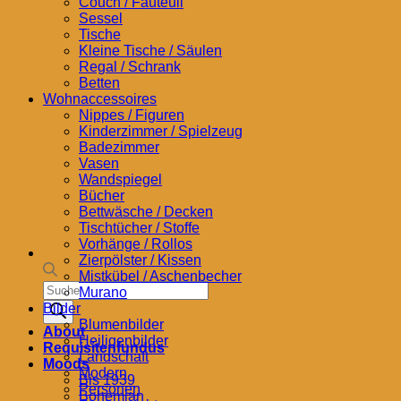
Couch / Fauteuil
Sessel
Tische
Kleine Tische / Säulen
Regal / Schrank
Betten
Wohnaccessoires
Nippes / Figuren
Kinderzimmer / Spielzeug
Badezimmer
Vasen
Wandspiegel
Bücher
Bettwäsche / Decken
Tischtücher / Stoffe
Vorhänge / Rollos
Zierpölster / Kissen
Mistkübel / Aschenbecher
Products
Murano
search
Bilder
Blumenbilder
About
Heiligenbilder
Requisitenfundus
Landschaft
Moods
Modern
Bis 1939
Personen
Bohemian