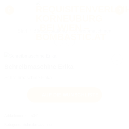
Zum
Inhalt
springen
Start
/
Büroausstattung
/
Schreibmaschinen
Schreibmaschine Erika
Schreibmaschine Erika
AUF DIE
WUNSCHLISTE
AUF DIE WUNSCHLISTE
Artikelnummer:
5041
Kategorie:
Schreibmaschinen