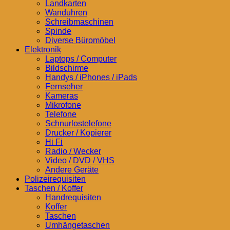
Landkarten
Wanduhren
Schreibmaschinen
Spinde
Diverse Büromöbel
Elektronik
Laptops / Computer
Bildschirme
Handys / iPhones / iPads
Fernseher
Kameras
Mikrofone
Telefone
Schnurlostelefone
Drucker / Kopierer
Hi Fi
Radio / Wecker
Video / DVD / VHS
Andere Geräte
Polizeirequisiten
Taschen / Koffer
Handrequisiten
Koffer
Taschen
Umhängetaschen