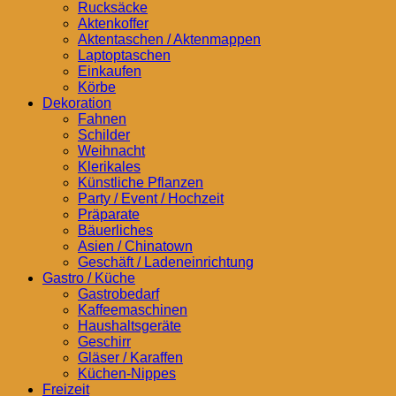
Rucksäcke
Aktenkoffer
Aktentaschen / Aktenmappen
Laptoptaschen
Einkaufen
Körbe
Dekoration
Fahnen
Schilder
Weihnacht
Klerikales
Künstliche Pflanzen
Party / Event / Hochzeit
Präparate
Bäuerliches
Asien / Chinatown
Geschäft / Ladeneinrichtung
Gastro / Küche
Gastrobedarf
Kaffeemaschinen
Haushaltsgeräte
Geschirr
Gläser / Karaffen
Küchen-Nippes
Freizeit