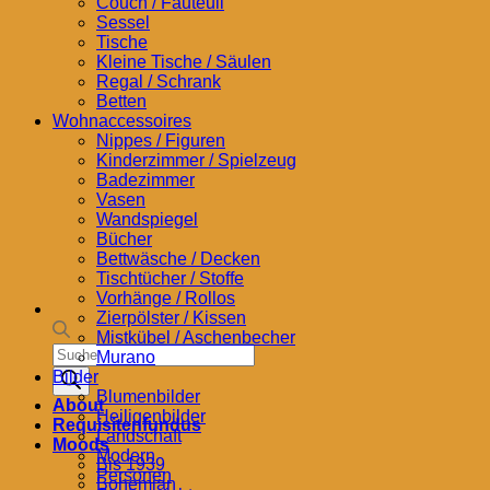
Couch / Fauteuil
Sessel
Tische
Kleine Tische / Säulen
Regal / Schrank
Betten
Wohnaccessoires
Nippes / Figuren
Kinderzimmer / Spielzeug
Badezimmer
Vasen
Wandspiegel
Bücher
Bettwäsche / Decken
Tischtücher / Stoffe
Vorhänge / Rollos
Zierpölster / Kissen
Mistkübel / Aschenbecher
Products
Murano
search
Bilder
Blumenbilder
About
Heiligenbilder
Requisitenfundus
Landschaft
Moods
Modern
Bis 1939
Personen
Bohemian