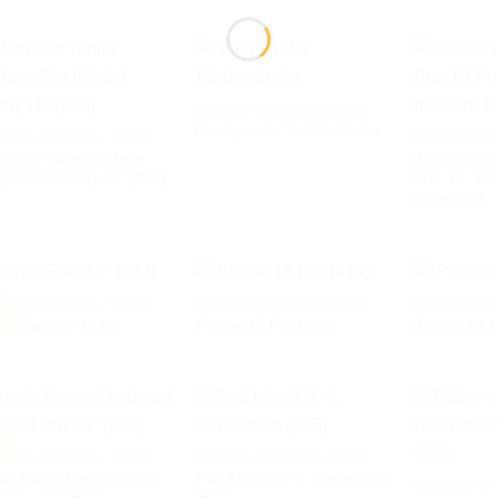
HANDYS / IPHONES / IPADS
Handy- oder Tabletständer
AUF DIE
AUF DIE
DYS / IPHONES / IPADS
HANDYS / IP
WUNSCHLISTE
WUNSCHLISTE
rosoft Tablet Surface
iPhone Cove
 (Model 1796) 11″ (#26)
Pro, 13, 12
Boxen voll
DYS / IPHONES / IPADS
HANDYS / IPHONES / IPADS
HANDYS / IP
u
le iPad 13″ (#42)
iPhone 15 Pro (#19)
iPhone 13 M
AUF DIE
AUF DIE
WUNSCHLISTE
WUNSCHLISTE
u
DYS / IPHONES / IPADS
HANDYS / IPHONES / IPADS
le Magic Keyboard für
iPad Mini 8,3″ 6. Generation
AUF DIE
AUF DIE
HANDYS / IP