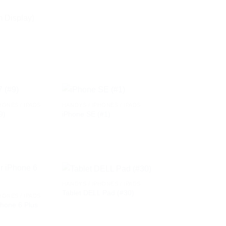
m Display)
HONES / IPADS
HANDYS / IPHONES / IPADS
9)
iPhone SE (#1)
AUF DIE
AUF DIE
WUNSCHLISTE
WUNSCHLISTE
HANDYS / IPHONES / IPADS
Tablet DELL Pad (#30)
HONES / IPADS
Phone 6 Plus
AUF DIE
AUF DIE
WUNSCHLISTE
WUNSCHLISTE