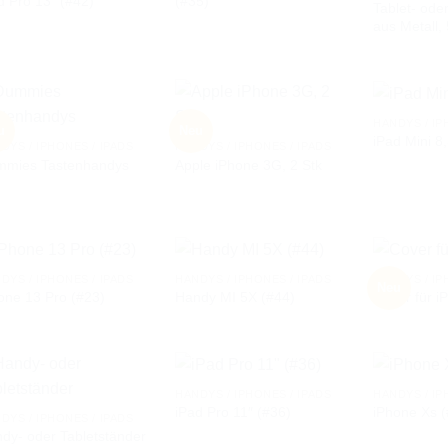
d Pro 13″ (#42)
(#35)
WUNSCHLISTE
WUNSCHLISTE
Tablet- ode
aus Metall, 
HANDYS / IP
u
Neu
iPad Mini 8
DYS / IPHONES / IPADS
HANDYS / IPHONES / IPADS
mmies Tastenhandys
Apple iPhone 3G, 2 Stk
AUF DIE
AUF DIE
WUNSCHLISTE
WUNSCHLISTE
DYS / IPHONES / IPADS
HANDYS / IPHONES / IPADS
HANDYS / IP
Neu
one 13 Pro (#23)
Handy MI 5X (#44)
Cover für i
AUF DIE
AUF DIE
WUNSCHLISTE
WUNSCHLISTE
HANDYS / IPHONES / IPADS
HANDYS / IP
iPad Pro 11″ (#36)
iPhone Xs (
DYS / IPHONES / IPADS
dy- oder Tabletständer
AUF DIE
AUF DIE