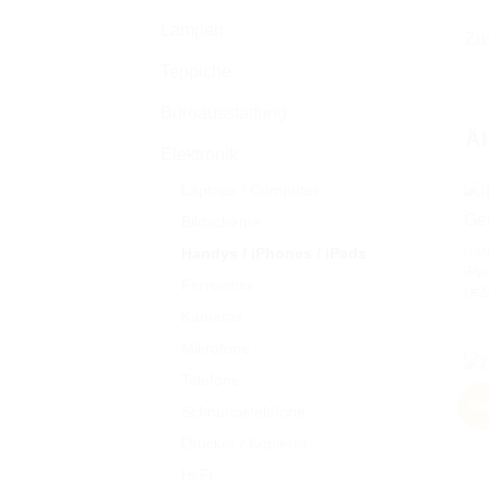
Lampen
Zus
Teppiche
Büroausstattung
Ä
Elektronik
Laptops / Computer
Bildschirme
Handys / iPhones / iPads
HAN
iPa
Fernseher
(#2
Kameras
Mikrofone
Telefone
HAN
Ne
Schnurlostelefone
Cov
Drucker / Kopierer
Hi Fi