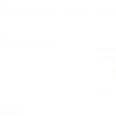
T
REQUISITENFUNDUS
MOODS
NACH FARBEN
NEU
ANFA
Pads
iPad 
(#29)
AUF DIE
WUNSCHLISTE
Kategorie:
H
SCHREIBUNG