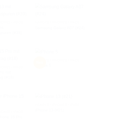
HONES / IPADS
HANDYS / IPHONES / IPADS
it
Samsung Galaxy A07 (#24)
AUF DIE
AUF DIE
puren (#39)
WUNSCHLISTE
WUNSCHLISTE
HANDYS / IPHONES / IPADS
Neu
iPhone 5
HONES / IPADS
ro mit
AUF DIE
AUF DIE
ag (#18)
WUNSCHLISTE
WUNSCHLISTE
HANDYS / IPHONES / IPADS
iPhone 13 (#21)
HONES / IPADS
Phone 15 Pro
AUF DIE
AUF DIE
WUNSCHLISTE
WUNSCHLISTE