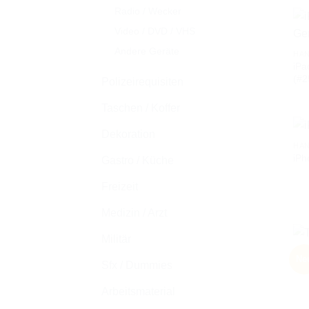
Radio / Wecker
Video / DVD / VHS
Andere Geräte
HAN
iPa
(#2
Polizeirequisiten
Taschen / Koffer
Dekoration
HAN
iPh
Gastro / Küche
Freizeit
Medizin / Arzt
Militär
HAN
Ne
Sfx / Dummies
Tas
Arbeitsmaterial