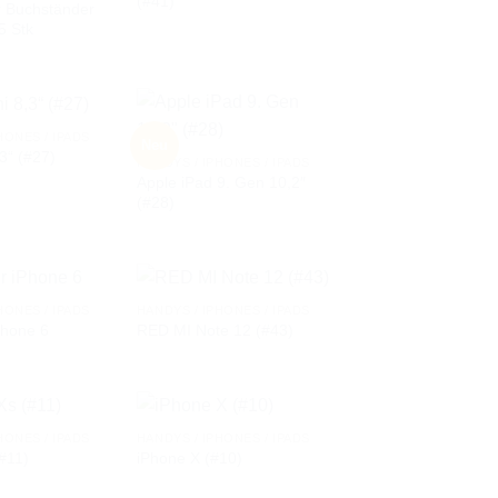
(#41)
WUNSCHLISTE
WUNSCHLISTE
r Buchständer
5 Stk
HONES / IPADS
Neu
,3“ (#27)
HANDYS / IPHONES / IPADS
Apple iPad 9. Gen 10,2″
AUF DIE
AUF DIE
(#28)
WUNSCHLISTE
WUNSCHLISTE
HONES / IPADS
HANDYS / IPHONES / IPADS
Phone 6
RED MI Note 12 (#43)
AUF DIE
AUF DIE
WUNSCHLISTE
WUNSCHLISTE
HONES / IPADS
HANDYS / IPHONES / IPADS
#11)
iPhone X (#10)
AUF DIE
AUF DIE