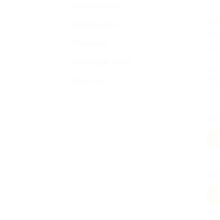
Außenbereich
Kinderwägen
Fahrräder
Fahrzeuge / Auto
HAN
Mic
Pro
Diverses
HAN
Ne
App
Ne
HAN
App