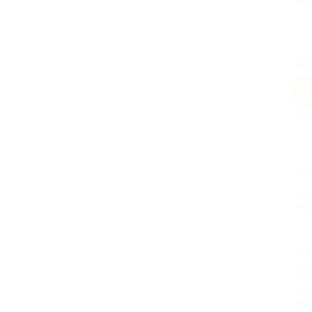
iPa
Ne
HAN
Du
HAN
iPh
HAN
Han