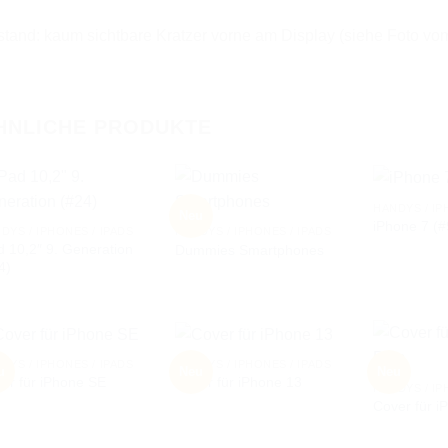
tand: kaum sichtbare Kratzer vorne am Display (siehe Foto vo
HNLICHE PRODUKTE
HANDYS / IP
Neu
iPhone 7 (#
DYS / IPHONES / IPADS
HANDYS / IPHONES / IPADS
d 10,2″ 9. Generation
Dummies Smartphones
AUF DIE
AUF DIE
4)
WUNSCHLISTE
WUNSCHLISTE
DYS / IPHONES / IPADS
HANDYS / IPHONES / IPADS
u
Neu
Neu
er für iPhone SE
Cover für iPhone 13
HANDYS / IP
Cover für i
AUF DIE
AUF DIE
WUNSCHLISTE
WUNSCHLISTE