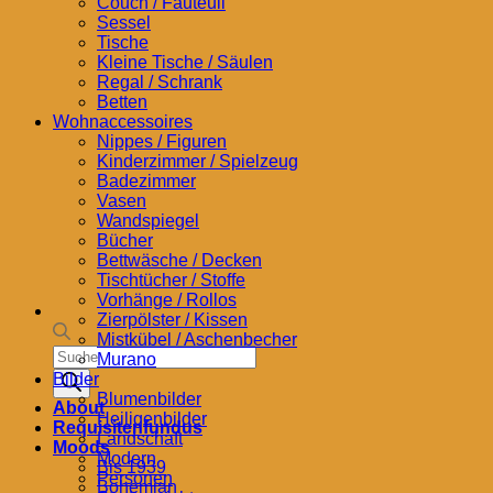
Couch / Fauteuil
Sessel
Tische
Kleine Tische / Säulen
Regal / Schrank
Betten
Wohnaccessoires
Nippes / Figuren
Kinderzimmer / Spielzeug
Badezimmer
Vasen
Wandspiegel
Bücher
Bettwäsche / Decken
Tischtücher / Stoffe
Vorhänge / Rollos
Zierpölster / Kissen
Mistkübel / Aschenbecher
Products
Murano
search
Bilder
Blumenbilder
About
Heiligenbilder
Requisitenfundus
Landschaft
Moods
Modern
Bis 1939
Personen
Bohemian