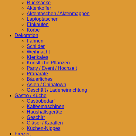
Rucksäcke
Aktenkoffer
Aktentaschen / Aktenmappen
Laptoptaschen
Einkaufen
Körbe
Dekoration
Fahnen
Schilder
Weihnacht
Klerikales
Künstliche Pflanzen
Party / Event / Hochzeit
Präparate
Bäuerliches
Asien / Chinatown
Geschäft / Ladeneinrichtung
Gastro / Küche
Gastrobedarf
Kaffeemaschinen
Haushaltsgeräte
Geschirr
Gläser / Karaffen
Küchen-Nippes
Freizeit