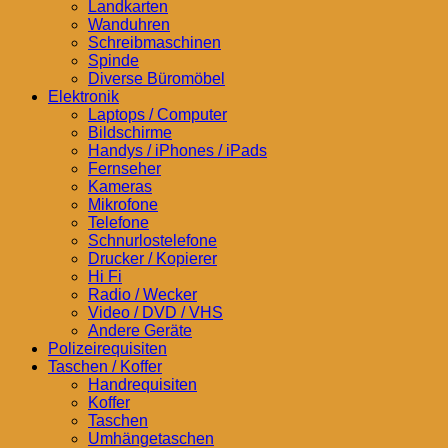
Landkarten
Wanduhren
Schreibmaschinen
Spinde
Diverse Büromöbel
Elektronik
Laptops / Computer
Bildschirme
Handys / iPhones / iPads
Fernseher
Kameras
Mikrofone
Telefone
Schnurlostelefone
Drucker / Kopierer
Hi Fi
Radio / Wecker
Video / DVD / VHS
Andere Geräte
Polizeirequisiten
Taschen / Koffer
Handrequisiten
Koffer
Taschen
Umhängetaschen