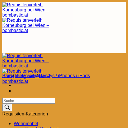
Zum
Inhalt
springen
Start
/
Elektronik
/
Handys / iPhones / iPads
Products
search
Requisiten-Kategorien
Wohnmöbel