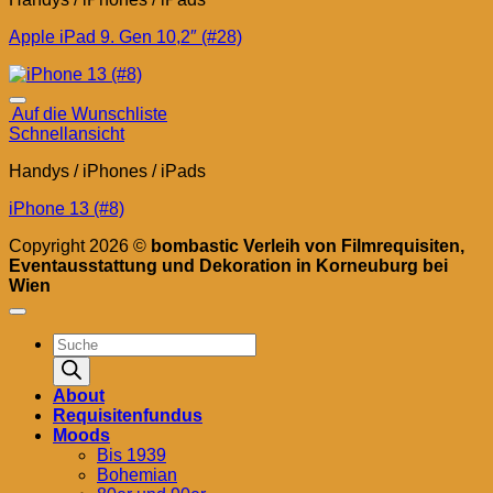
Apple iPad 9. Gen 10,2″ (#28)
Auf die Wunschliste
Schnellansicht
Handys / iPhones / iPads
iPhone 13 (#8)
Copyright 2026 ©
bombastic Verleih von Filmrequisiten,
Eventausstattung und Dekoration in Korneuburg bei
Wien
Products
search
About
Requisitenfundus
Moods
Bis 1939
Bohemian