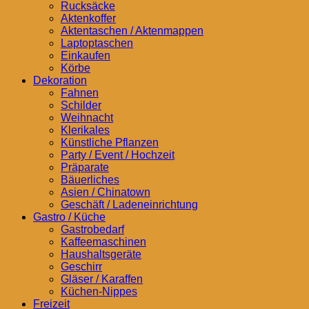
Rucksäcke
Aktenkoffer
Aktentaschen / Aktenmappen
Laptoptaschen
Einkaufen
Körbe
Dekoration
Fahnen
Schilder
Weihnacht
Klerikales
Künstliche Pflanzen
Party / Event / Hochzeit
Präparate
Bäuerliches
Asien / Chinatown
Geschäft / Ladeneinrichtung
Gastro / Küche
Gastrobedarf
Kaffeemaschinen
Haushaltsgeräte
Geschirr
Gläser / Karaffen
Küchen-Nippes
Freizeit