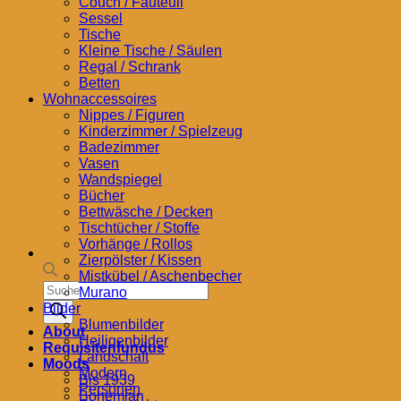
Couch / Fauteuil
Sessel
Tische
Kleine Tische / Säulen
Regal / Schrank
Betten
Wohnaccessoires
Nippes / Figuren
Kinderzimmer / Spielzeug
Badezimmer
Vasen
Wandspiegel
Bücher
Bettwäsche / Decken
Tischtücher / Stoffe
Vorhänge / Rollos
Zierpölster / Kissen
Mistkübel / Aschenbecher
Products
Murano
search
Bilder
Blumenbilder
About
Heiligenbilder
Requisitenfundus
Landschaft
Moods
Modern
Bis 1939
Personen
Bohemian