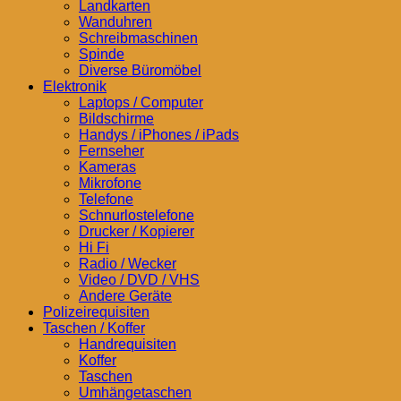
Landkarten
Wanduhren
Schreibmaschinen
Spinde
Diverse Büromöbel
Elektronik
Laptops / Computer
Bildschirme
Handys / iPhones / iPads
Fernseher
Kameras
Mikrofone
Telefone
Schnurlostelefone
Drucker / Kopierer
Hi Fi
Radio / Wecker
Video / DVD / VHS
Andere Geräte
Polizeirequisiten
Taschen / Koffer
Handrequisiten
Koffer
Taschen
Umhängetaschen