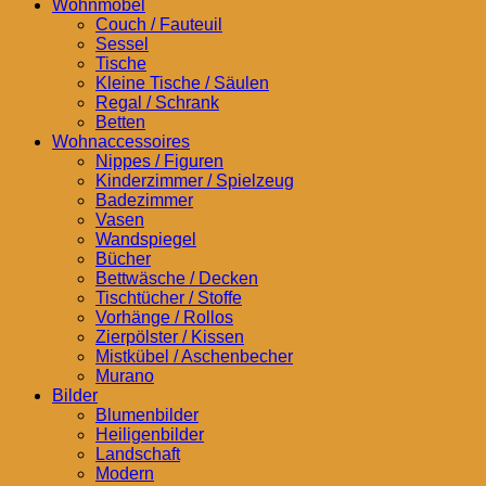
Wohnmöbel
Couch / Fauteuil
Sessel
Tische
Kleine Tische / Säulen
Regal / Schrank
Betten
Wohnaccessoires
Nippes / Figuren
Kinderzimmer / Spielzeug
Badezimmer
Vasen
Wandspiegel
Bücher
Bettwäsche / Decken
Tischtücher / Stoffe
Vorhänge / Rollos
Zierpölster / Kissen
Mistkübel / Aschenbecher
Murano
Bilder
Blumenbilder
Heiligenbilder
Landschaft
Modern