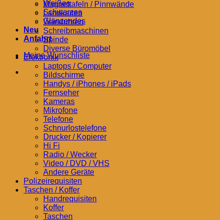
Weißes
Magnettafeln / Pinnwände
Schwarzes
Landkarten
Glänzendes
Wanduhren
Neu
Schreibmaschinen
Anfahrt
Spinde
Diverse Büromöbel
Meine Wunschliste
Elektronik
Laptops / Computer
Bildschirme
Handys / iPhones / iPads
Fernseher
Kameras
Mikrofone
Telefone
Schnurlostelefone
Drucker / Kopierer
Hi Fi
Radio / Wecker
Video / DVD / VHS
Andere Geräte
Polizeirequisiten
Taschen / Koffer
Handrequisiten
Koffer
Taschen