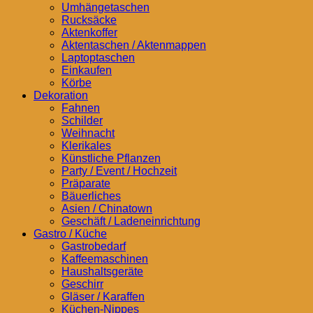
Umhängetaschen
Rucksäcke
Aktenkoffer
Aktentaschen / Aktenmappen
Laptoptaschen
Einkaufen
Körbe
Dekoration
Fahnen
Schilder
Weihnacht
Klerikales
Künstliche Pflanzen
Party / Event / Hochzeit
Präparate
Bäuerliches
Asien / Chinatown
Geschäft / Ladeneinrichtung
Gastro / Küche
Gastrobedarf
Kaffeemaschinen
Haushaltsgeräte
Geschirr
Gläser / Karaffen
Küchen-Nippes