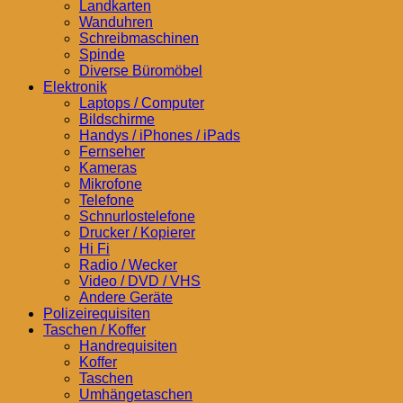
Landkarten
Wanduhren
Schreibmaschinen
Spinde
Diverse Büromöbel
Elektronik
Laptops / Computer
Bildschirme
Handys / iPhones / iPads
Fernseher
Kameras
Mikrofone
Telefone
Schnurlostelefone
Drucker / Kopierer
Hi Fi
Radio / Wecker
Video / DVD / VHS
Andere Geräte
Polizeirequisiten
Taschen / Koffer
Handrequisiten
Koffer
Taschen
Umhängetaschen