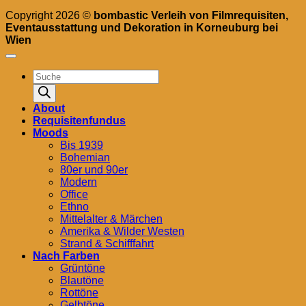
Copyright 2026 ©
bombastic Verleih von Filmrequisiten,
Eventausstattung und Dekoration in Korneuburg bei
Wien
Products
search
About
Requisitenfundus
Moods
Bis 1939
Bohemian
80er und 90er
Modern
Office
Ethno
Mittelalter & Märchen
Amerika & Wilder Westen
Strand & Schifffahrt
Nach Farben
Grüntöne
Blautöne
Rottöne
Gelbtöne