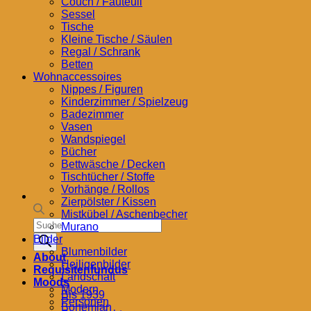
Couch / Fauteuil
Sessel
Tische
Kleine Tische / Säulen
Regal / Schrank
Betten
Wohnaccessoires
Nippes / Figuren
Kinderzimmer / Spielzeug
Badezimmer
Vasen
Wandspiegel
Bücher
Bettwäsche / Decken
Tischtücher / Stoffe
Vorhänge / Rollos
Zierpölster / Kissen
Mistkübel / Aschenbecher
Products
Murano
search
Bilder
Blumenbilder
About
Heiligenbilder
Requisitenfundus
Landschaft
Moods
Modern
Bis 1939
Personen
Bohemian