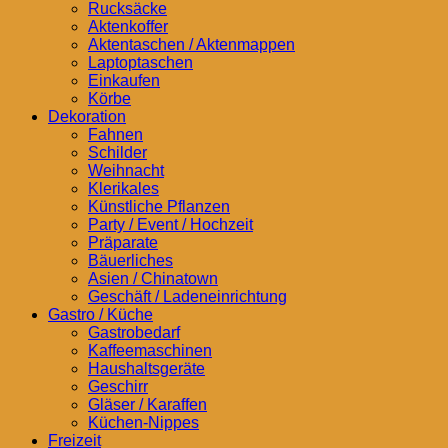
Rucksäcke
Aktenkoffer
Aktentaschen / Aktenmappen
Laptoptaschen
Einkaufen
Körbe
Dekoration
Fahnen
Schilder
Weihnacht
Klerikales
Künstliche Pflanzen
Party / Event / Hochzeit
Präparate
Bäuerliches
Asien / Chinatown
Geschäft / Ladeneinrichtung
Gastro / Küche
Gastrobedarf
Kaffeemaschinen
Haushaltsgeräte
Geschirr
Gläser / Karaffen
Küchen-Nippes
Freizeit