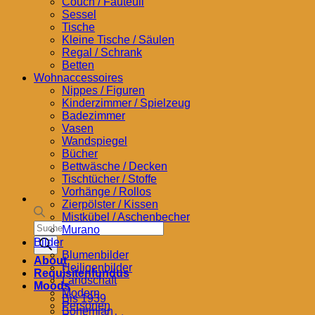
Couch / Fauteuil
Sessel
Tische
Kleine Tische / Säulen
Regal / Schrank
Betten
Wohnaccessoires
Nippes / Figuren
Kinderzimmer / Spielzeug
Badezimmer
Vasen
Wandspiegel
Bücher
Bettwäsche / Decken
Tischtücher / Stoffe
Vorhänge / Rollos
Zierpölster / Kissen
Mistkübel / Aschenbecher
Products
Murano
search
Bilder
Blumenbilder
About
Heiligenbilder
Requisitenfundus
Landschaft
Moods
Modern
Bis 1939
Personen
Bohemian