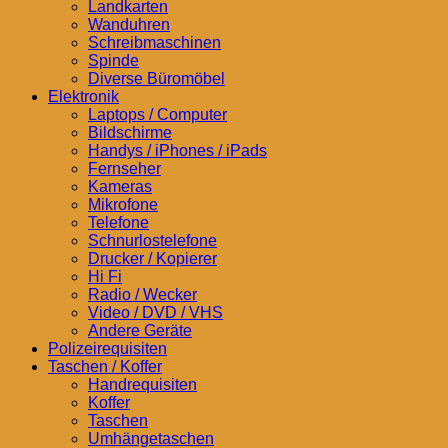
Landkarten
Wanduhren
Schreibmaschinen
Spinde
Diverse Büromöbel
Elektronik
Laptops / Computer
Bildschirme
Handys / iPhones / iPads
Fernseher
Kameras
Mikrofone
Telefone
Schnurlostelefone
Drucker / Kopierer
Hi Fi
Radio / Wecker
Video / DVD / VHS
Andere Geräte
Polizeirequisiten
Taschen / Koffer
Handrequisiten
Koffer
Taschen
Umhängetaschen