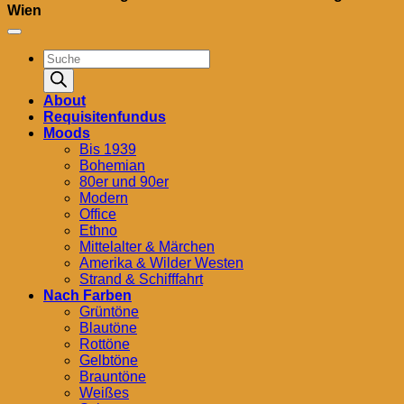
Wien
Products
search
About
Requisitenfundus
Moods
Bis 1939
Bohemian
80er und 90er
Modern
Office
Ethno
Mittelalter & Märchen
Amerika & Wilder Westen
Strand & Schifffahrt
Nach Farben
Grüntöne
Blautöne
Rottöne
Gelbtöne
Brauntöne
Weißes