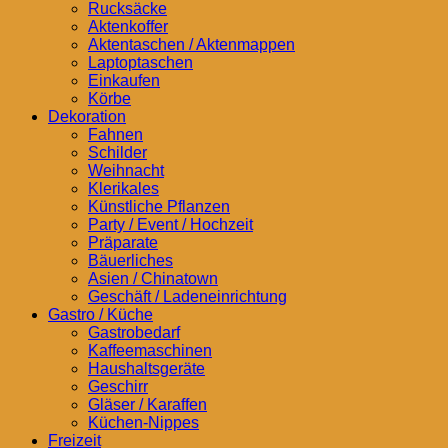
Rucksäcke
Aktenkoffer
Aktentaschen / Aktenmappen
Laptoptaschen
Einkaufen
Körbe
Dekoration
Fahnen
Schilder
Weihnacht
Klerikales
Künstliche Pflanzen
Party / Event / Hochzeit
Präparate
Bäuerliches
Asien / Chinatown
Geschäft / Ladeneinrichtung
Gastro / Küche
Gastrobedarf
Kaffeemaschinen
Haushaltsgeräte
Geschirr
Gläser / Karaffen
Küchen-Nippes
Freizeit