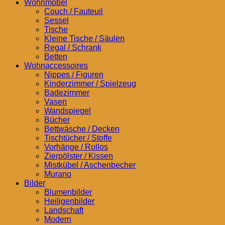
Wohnmöbel
Couch / Fauteuil
Sessel
Tische
Kleine Tische / Säulen
Regal / Schrank
Betten
Wohnaccessoires
Nippes / Figuren
Kinderzimmer / Spielzeug
Badezimmer
Vasen
Wandspiegel
Bücher
Bettwäsche / Decken
Tischtücher / Stoffe
Vorhänge / Rollos
Zierpölster / Kissen
Mistkübel / Aschenbecher
Murano
Bilder
Blumenbilder
Heiligenbilder
Landschaft
Modern