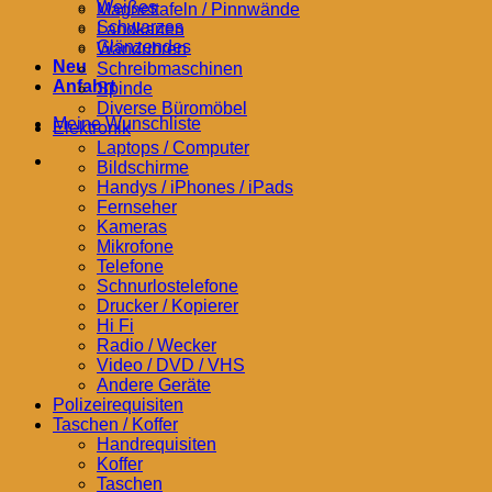
Weißes
Magnettafeln / Pinnwände
Schwarzes
Landkarten
Glänzendes
Wanduhren
Neu
Schreibmaschinen
Anfahrt
Spinde
Diverse Büromöbel
Meine Wunschliste
Elektronik
Laptops / Computer
Bildschirme
Handys / iPhones / iPads
Fernseher
Kameras
Mikrofone
Telefone
Schnurlostelefone
Drucker / Kopierer
Hi Fi
Radio / Wecker
Video / DVD / VHS
Andere Geräte
Polizeirequisiten
Taschen / Koffer
Handrequisiten
Koffer
Taschen