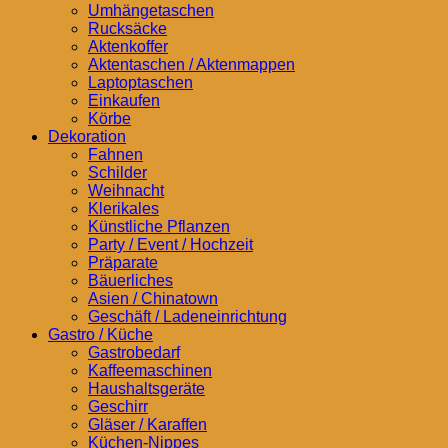
Umhängetaschen
Rucksäcke
Aktenkoffer
Aktentaschen / Aktenmappen
Laptoptaschen
Einkaufen
Körbe
Dekoration
Fahnen
Schilder
Weihnacht
Klerikales
Künstliche Pflanzen
Party / Event / Hochzeit
Präparate
Bäuerliches
Asien / Chinatown
Geschäft / Ladeneinrichtung
Gastro / Küche
Gastrobedarf
Kaffeemaschinen
Haushaltsgeräte
Geschirr
Gläser / Karaffen
Küchen-Nippes