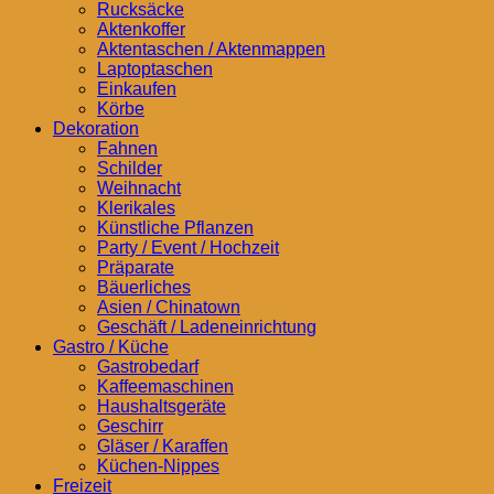
Rucksäcke
Aktenkoffer
Aktentaschen / Aktenmappen
Laptoptaschen
Einkaufen
Körbe
Dekoration
Fahnen
Schilder
Weihnacht
Klerikales
Künstliche Pflanzen
Party / Event / Hochzeit
Präparate
Bäuerliches
Asien / Chinatown
Geschäft / Ladeneinrichtung
Gastro / Küche
Gastrobedarf
Kaffeemaschinen
Haushaltsgeräte
Geschirr
Gläser / Karaffen
Küchen-Nippes
Freizeit