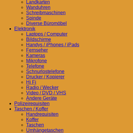
Landkarten
Wanduhren
Schreibmaschinen
Spinde
Diverse Büromöbel
Elektronik
Laptops / Computer
Bildschirme
Handys / iPhones / iPads
Fernseher
Kameras
Mikrofone
Telefone
Schnurlostelefone
Drucker / Kopierer
Hi Fi
Radio / Wecker
Video / DVD / VHS
Andere Geräte
Polizeirequisiten
Taschen / Koffer
Handrequisiten
Koffer
Taschen
Umhängetaschen