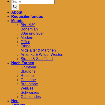
Products
search
About
Requisitenfundus
Moods
Bis 1939
Bohemian
80er und 90er
Modern
Office
Ethno
Mittelalter & Märchen
Amerika & Wilder Westen
Strand & Schifffahrt
Nach Farben
Grüntöne
Blautöne
Rottöne
Gelbtöne
Brauntöne
Weißes
Schwarzes
Glänzendes
Neu