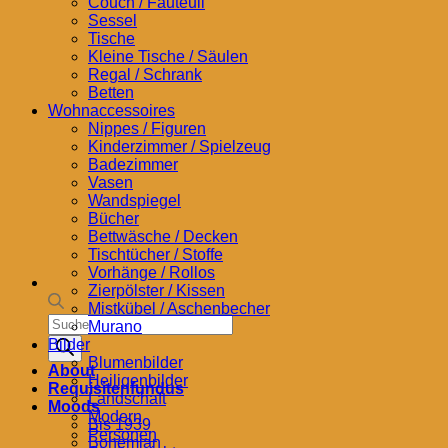
Couch / Fauteuil
Sessel
Tische
Kleine Tische / Säulen
Regal / Schrank
Betten
Wohnaccessoires
Nippes / Figuren
Kinderzimmer / Spielzeug
Badezimmer
Vasen
Wandspiegel
Bücher
Bettwäsche / Decken
Tischtücher / Stoffe
Vorhänge / Rollos
Zierpölster / Kissen
Mistkübel / Aschenbecher
Products
Murano
search
Bilder
Blumenbilder
About
Heiligenbilder
Requisitenfundus
Landschaft
Moods
Modern
Bis 1939
Personen
Bohemian