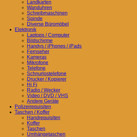
Landkarten
Wanduhren
Schreibmaschinen
Spinde
Diverse Büromöbel
Elektronik
Laptops / Computer
Bildschirme
Handys / iPhones / iPads
Fernseher
Kameras
Mikrofone
Telefone
Schnurlostelefone
Drucker / Kopierer
Hi Fi
Radio / Wecker
Video / DVD / VHS
Andere Geräte
Polizeirequisiten
Taschen / Koffer
Handrequisiten
Koffer
Taschen
Umhängetaschen