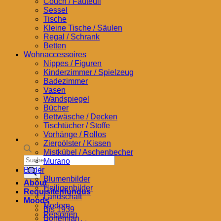
Couch / Fauteuil
Sessel
Tische
Kleine Tische / Säulen
Regal / Schrank
Betten
Wohnaccessoires
Nippes / Figuren
Kinderzimmer / Spielzeug
Badezimmer
Vasen
Wandspiegel
Bücher
Bettwäsche / Decken
Tischtücher / Stoffe
Vorhänge / Rollos
Zierpölster / Kissen
Mistkübel / Aschenbecher
Products
Murano
search
Bilder
Blumenbilder
About
Heiligenbilder
Requisitenfundus
Landschaft
Moods
Modern
Bis 1939
Personen
Bohemian