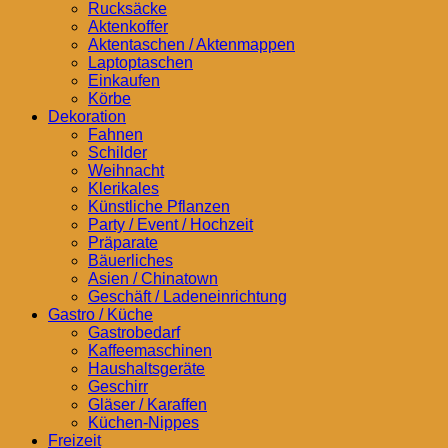
Rucksäcke
Aktenkoffer
Aktentaschen / Aktenmappen
Laptoptaschen
Einkaufen
Körbe
Dekoration
Fahnen
Schilder
Weihnacht
Klerikales
Künstliche Pflanzen
Party / Event / Hochzeit
Präparate
Bäuerliches
Asien / Chinatown
Geschäft / Ladeneinrichtung
Gastro / Küche
Gastrobedarf
Kaffeemaschinen
Haushaltsgeräte
Geschirr
Gläser / Karaffen
Küchen-Nippes
Freizeit