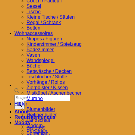
Couch / Fauteuil
Sessel
Tische
Kleine Tische / Säulen
Regal / Schrank
Betten
Wohnaccessoires
Nippes / Figuren
Kinderzimmer / Spielzeug
Badezimmer
Vasen
Wandspiegel
Bücher
Bettwäsche / Decken
Tischtücher / Stoffe
Vorhänge / Rollos
Zierpölster / Kissen
Mistkübel / Aschenbecher
Products
Murano
search
Bilder
Blumenbilder
About
Heiligenbilder
Requisitenfundus
Landschaft
Moods
Modern
Bis 1939
Personen
Bohemian