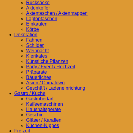
Rucksäcke
Aktenkoffer
Aktentaschen / Aktenmappen
Laptoptaschen
Einkaufen
Körbe
Dekoration
Fahnen
Schilder
Weihnacht
Klerikales
Künstliche Pflanzen
Party / Event / Hochzeit
Präparate
Bäuerliches
Asien / Chinatown
Geschäft / Ladeneinrichtung
Gastro / Küche
Gastrobedarf
Kaffeemaschinen
Haushaltsgeräte
Geschirr
Gläser / Karaffen
Küchen-Nippes
Freizeit