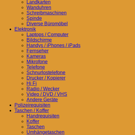
Landkarten
Wanduhren
Schreibmaschinen
Spinde
Diverse Büromöbel
Elektronik
Laptops / Computer
Bildschirme
Handys / iPhones / iPads
Fernseher
Kameras
Mikrofone
Telefone
Schnurlostelefone
Drucker / Kopierer
Hi Fi
Radio / Wecker
Video / DVD / VHS
Andere Geräte
Polizeirequisiten
Taschen / Koffer
Handrequisiten
Koffer
Taschen
Umhängetaschen