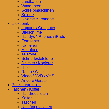
Landkarten
Wanduhren
Schreibmaschinen
Spinde
Diverse Büromöbel
Elektronik
Laptops / Computer
Bildschirme
Handys / iPhones / iPads
Fernseher
Kameras
Mikrofone
Telefone
Schnurlostelefone
Drucker / Kopierer
Hi Fi
Radio / Wecker
Video / DVD / VHS
Andere Geräte
Polizeirequisiten
Taschen / Koffer
Handrequisiten
Koffer
Taschen
Umhängetaschen