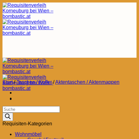
Zum
Inhalt
springen
Start
/
Taschen / Koffer
/
Aktentaschen / Aktenmappen
Products
search
Requisiten-Kategorien
Wohnmöbel