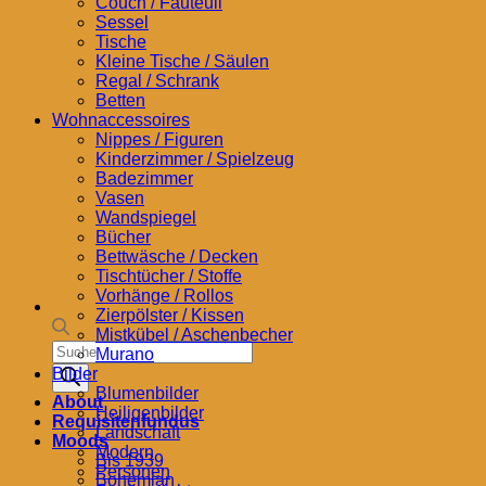
Couch / Fauteuil
Sessel
Tische
Kleine Tische / Säulen
Regal / Schrank
Betten
Wohnaccessoires
Nippes / Figuren
Kinderzimmer / Spielzeug
Badezimmer
Vasen
Wandspiegel
Bücher
Bettwäsche / Decken
Tischtücher / Stoffe
Vorhänge / Rollos
Zierpölster / Kissen
Mistkübel / Aschenbecher
Products
Murano
search
Bilder
Blumenbilder
About
Heiligenbilder
Requisitenfundus
Landschaft
Moods
Modern
Bis 1939
Personen
Bohemian