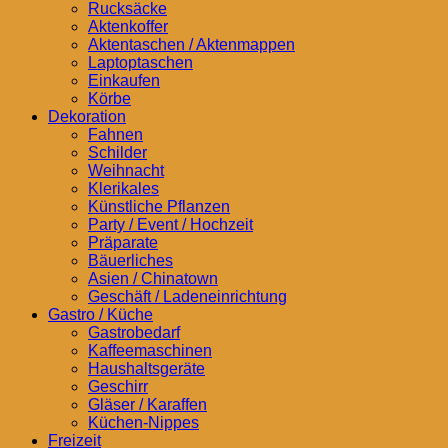
Rucksäcke
Aktenkoffer
Aktentaschen / Aktenmappen
Laptoptaschen
Einkaufen
Körbe
Dekoration
Fahnen
Schilder
Weihnacht
Klerikales
Künstliche Pflanzen
Party / Event / Hochzeit
Präparate
Bäuerliches
Asien / Chinatown
Geschäft / Ladeneinrichtung
Gastro / Küche
Gastrobedarf
Kaffeemaschinen
Haushaltsgeräte
Geschirr
Gläser / Karaffen
Küchen-Nippes
Freizeit