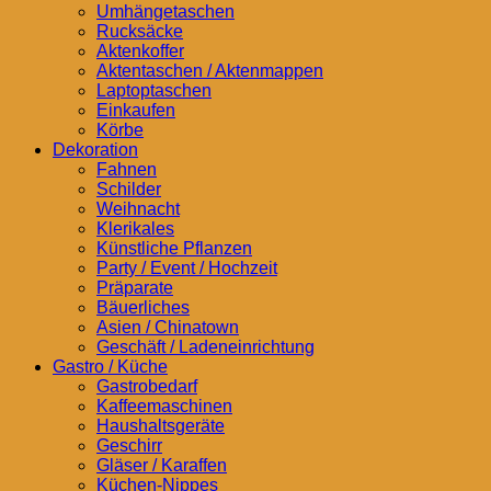
Umhängetaschen
Rucksäcke
Aktenkoffer
Aktentaschen / Aktenmappen
Laptoptaschen
Einkaufen
Körbe
Dekoration
Fahnen
Schilder
Weihnacht
Klerikales
Künstliche Pflanzen
Party / Event / Hochzeit
Präparate
Bäuerliches
Asien / Chinatown
Geschäft / Ladeneinrichtung
Gastro / Küche
Gastrobedarf
Kaffeemaschinen
Haushaltsgeräte
Geschirr
Gläser / Karaffen
Küchen-Nippes