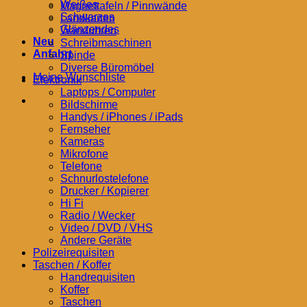
Weißes
Magnettafeln / Pinnwände
Schwarzes
Landkarten
Glänzendes
Wanduhren
Neu
Schreibmaschinen
Anfahrt
Spinde
Diverse Büromöbel
Meine Wunschliste
Elektronik
Laptops / Computer
Bildschirme
Handys / iPhones / iPads
Fernseher
Kameras
Mikrofone
Telefone
Schnurlostelefone
Drucker / Kopierer
Hi Fi
Radio / Wecker
Video / DVD / VHS
Andere Geräte
Polizeirequisiten
Taschen / Koffer
Handrequisiten
Koffer
Taschen