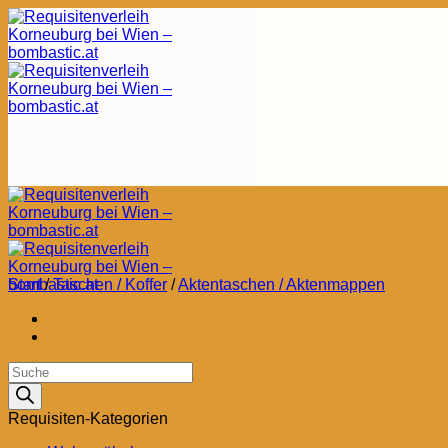
Zum
Inhalt
springen
Start
/
Taschen / Koffer
/
Aktentaschen / Aktenmappen
Products
search
Requisiten-Kategorien