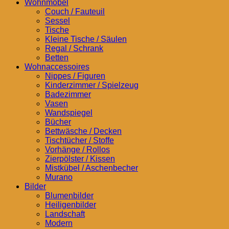
Wohnmöbel
Couch / Fauteuil
Sessel
Tische
Kleine Tische / Säulen
Regal / Schrank
Betten
Wohnaccessoires
Nippes / Figuren
Kinderzimmer / Spielzeug
Badezimmer
Vasen
Wandspiegel
Bücher
Bettwäsche / Decken
Tischtücher / Stoffe
Vorhänge / Rollos
Zierpölster / Kissen
Mistkübel / Aschenbecher
Murano
Bilder
Blumenbilder
Heiligenbilder
Landschaft
Modern