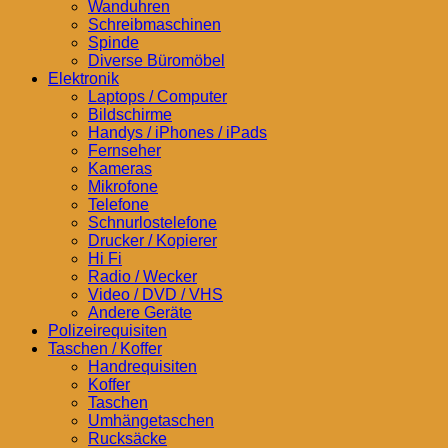
Wanduhren
Schreibmaschinen
Spinde
Diverse Büromöbel
Elektronik
Laptops / Computer
Bildschirme
Handys / iPhones / iPads
Fernseher
Kameras
Mikrofone
Telefone
Schnurlostelefone
Drucker / Kopierer
Hi Fi
Radio / Wecker
Video / DVD / VHS
Andere Geräte
Polizeirequisiten
Taschen / Koffer
Handrequisiten
Koffer
Taschen
Umhängetaschen
Rucksäcke