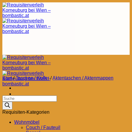
Zum
Inhalt
springen
Start
/
Taschen / Koffer
/
Aktentaschen / Aktenmappen
Products
search
Requisiten-Kategorien
Wohnmöbel
Couch / Fauteuil