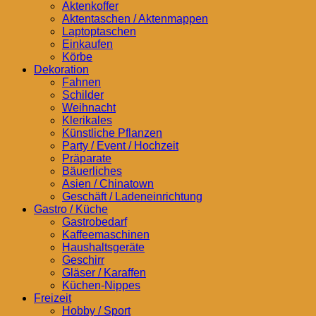
Aktenkoffer
Aktentaschen / Aktenmappen
Laptoptaschen
Einkaufen
Körbe
Dekoration
Fahnen
Schilder
Weihnacht
Klerikales
Künstliche Pflanzen
Party / Event / Hochzeit
Präparate
Bäuerliches
Asien / Chinatown
Geschäft / Ladeneinrichtung
Gastro / Küche
Gastrobedarf
Kaffeemaschinen
Haushaltsgeräte
Geschirr
Gläser / Karaffen
Küchen-Nippes
Freizeit
Hobby / Sport