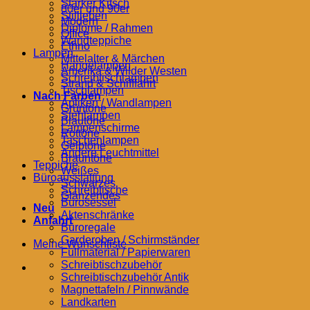
Starker Kitsch
80er und 90er
Stillleben
Modern
Diplome / Rahmen
Office
Wandteppiche
Ethno
Lampen
Mittelalter & Märchen
Hängelampen
Amerika & Wilder Westen
Schreibtischlampen
Strand & Schifffahrt
Tischlampen
Nach Farben
Apliken / Wandlampen
Grüntöne
Stehlampen
Blautöne
Lampenschirme
Rottöne
Taschenlampen
Gelbtöne
Andere Leuchtmittel
Brauntöne
Teppiche
Weißes
Büroausstattung
Schwarzes
Schreibtische
Glänzendes
Bürosessel
Neu
Aktenschränke
Anfahrt
Büroregale
Garderoben / Schirmständer
Meine Wunschliste
Füllmaterial / Papierwaren
Schreibtischzubehör
Schreibtischzubehör Antik
Magnettafeln / Pinnwände
Landkarten