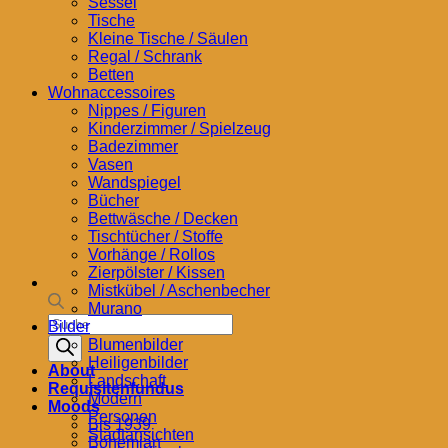
Sessel
Tische
Kleine Tische / Säulen
Regal / Schrank
Betten
Wohnaccessoires
Nippes / Figuren
Kinderzimmer / Spielzeug
Badezimmer
Vasen
Wandspiegel
Bücher
Bettwäsche / Decken
Tischtücher / Stoffe
Vorhänge / Rollos
Zierpölster / Kissen
Mistkübel / Aschenbecher
Murano
Products
Bilder
search
Blumenbilder
Heiligenbilder
About
Landschaft
Requisitenfundus
Modern
Moods
Personen
Bis 1939
Stadtansichten
Bohemian