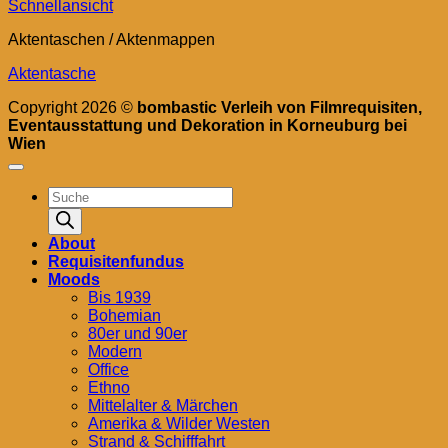
Schnellansicht
Aktentaschen / Aktenmappen
Aktentasche
Copyright 2026 ©
bombastic Verleih von Filmrequisiten,
Eventausstattung und Dekoration in Korneuburg bei
Wien
Products
search
About
Requisitenfundus
Moods
Bis 1939
Bohemian
80er und 90er
Modern
Office
Ethno
Mittelalter & Märchen
Amerika & Wilder Westen
Strand & Schifffahrt