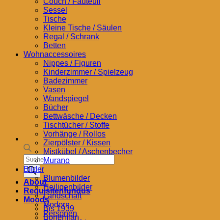
Couch / Fauteuil
Sessel
Tische
Kleine Tische / Säulen
Regal / Schrank
Betten
Wohnaccessoires
Nippes / Figuren
Kinderzimmer / Spielzeug
Badezimmer
Vasen
Wandspiegel
Bücher
Bettwäsche / Decken
Tischtücher / Stoffe
Vorhänge / Rollos
Zierpölster / Kissen
Mistkübel / Aschenbecher
Products
Murano
search
Bilder
Blumenbilder
About
Heiligenbilder
Requisitenfundus
Landschaft
Moods
Modern
Bis 1939
Personen
Bohemian