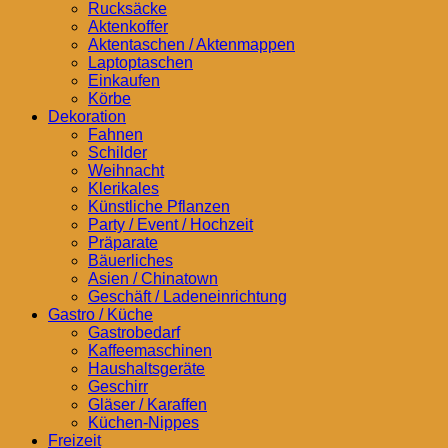
Rucksäcke
Aktenkoffer
Aktentaschen / Aktenmappen
Laptoptaschen
Einkaufen
Körbe
Dekoration
Fahnen
Schilder
Weihnacht
Klerikales
Künstliche Pflanzen
Party / Event / Hochzeit
Präparate
Bäuerliches
Asien / Chinatown
Geschäft / Ladeneinrichtung
Gastro / Küche
Gastrobedarf
Kaffeemaschinen
Haushaltsgeräte
Geschirr
Gläser / Karaffen
Küchen-Nippes
Freizeit