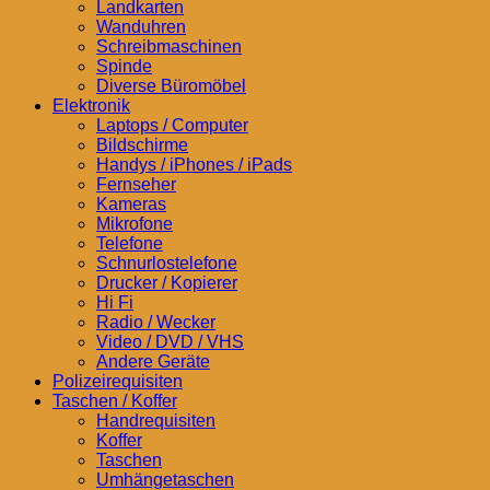
Landkarten
Wanduhren
Schreibmaschinen
Spinde
Diverse Büromöbel
Elektronik
Laptops / Computer
Bildschirme
Handys / iPhones / iPads
Fernseher
Kameras
Mikrofone
Telefone
Schnurlostelefone
Drucker / Kopierer
Hi Fi
Radio / Wecker
Video / DVD / VHS
Andere Geräte
Polizeirequisiten
Taschen / Koffer
Handrequisiten
Koffer
Taschen
Umhängetaschen