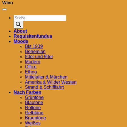
Wien
Products
search
About
Requisitenfundus
Moods
Bis 1939
Bohemian
80er und 90er
Modern
Office
Ethno
Mittelalter & Märchen
Amerika & Wilder Westen
Strand & Schifffahrt
Nach Farben
Grüntöne
Blautöne
Rottöne
Gelbtöne
Brauntöne
Weißes