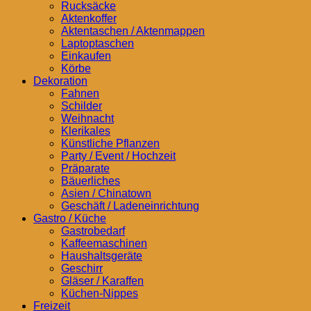
Rucksäcke
Aktenkoffer
Aktentaschen / Aktenmappen
Laptoptaschen
Einkaufen
Körbe
Dekoration
Fahnen
Schilder
Weihnacht
Klerikales
Künstliche Pflanzen
Party / Event / Hochzeit
Präparate
Bäuerliches
Asien / Chinatown
Geschäft / Ladeneinrichtung
Gastro / Küche
Gastrobedarf
Kaffeemaschinen
Haushaltsgeräte
Geschirr
Gläser / Karaffen
Küchen-Nippes
Freizeit