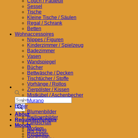
Couch / Fauteuil
Sessel
Tische
Kleine Tische / Säulen
Regal / Schrank
Betten
Wohnaccessoires
Nippes / Figuren
Kinderzimmer / Spielzeug
Badezimmer
Vasen
Wandspiegel
Bücher
Bettwäsche / Decken
Tischtücher / Stoffe
Vorhänge / Rollos
Zierpölster / Kissen
Mistkübel / Aschenbecher
Products
Murano
search
Bilder
Blumenbilder
About
Heiligenbilder
Requisitenfundus
Landschaft
Moods
Modern
Bis 1939
Personen
Bohemian