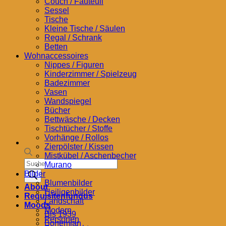
Couch / Fauteuil
Sessel
Tische
Kleine Tische / Säulen
Regal / Schrank
Betten
Wohnaccessoires
Nippes / Figuren
Kinderzimmer / Spielzeug
Badezimmer
Vasen
Wandspiegel
Bücher
Bettwäsche / Decken
Tischtücher / Stoffe
Vorhänge / Rollos
Zierpölster / Kissen
Mistkübel / Aschenbecher
Products
Murano
search
Bilder
Blumenbilder
About
Heiligenbilder
Requisitenfundus
Landschaft
Moods
Modern
Bis 1939
Personen
Bohemian