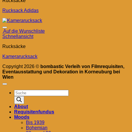
Rucksäcke
Rucksack Adidas
Auf die Wunschliste
Schnellansicht
Rucksäcke
Kamerarucksack
Copyright 2026 ©
bombastic Verleih von Filmrequisiten,
Eventausstattung und Dekoration in Korneuburg bei
Wien
Products
search
About
Requisitenfundus
Moods
Bis 1939
Bohemian