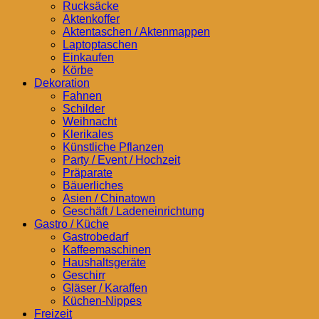
Rucksäcke
Aktenkoffer
Aktentaschen / Aktenmappen
Laptoptaschen
Einkaufen
Körbe
Dekoration
Fahnen
Schilder
Weihnacht
Klerikales
Künstliche Pflanzen
Party / Event / Hochzeit
Präparate
Bäuerliches
Asien / Chinatown
Geschäft / Ladeneinrichtung
Gastro / Küche
Gastrobedarf
Kaffeemaschinen
Haushaltsgeräte
Geschirr
Gläser / Karaffen
Küchen-Nippes
Freizeit