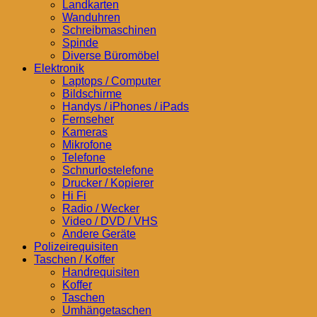
Landkarten
Wanduhren
Schreibmaschinen
Spinde
Diverse Büromöbel
Elektronik
Laptops / Computer
Bildschirme
Handys / iPhones / iPads
Fernseher
Kameras
Mikrofone
Telefone
Schnurlostelefone
Drucker / Kopierer
Hi Fi
Radio / Wecker
Video / DVD / VHS
Andere Geräte
Polizeirequisiten
Taschen / Koffer
Handrequisiten
Koffer
Taschen
Umhängetaschen