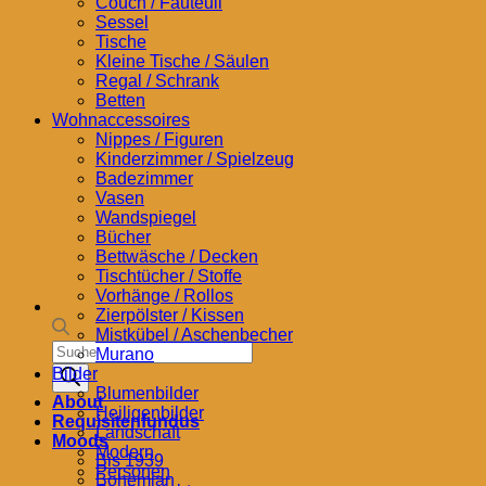
Couch / Fauteuil
Sessel
Tische
Kleine Tische / Säulen
Regal / Schrank
Betten
Wohnaccessoires
Nippes / Figuren
Kinderzimmer / Spielzeug
Badezimmer
Vasen
Wandspiegel
Bücher
Bettwäsche / Decken
Tischtücher / Stoffe
Vorhänge / Rollos
Zierpölster / Kissen
Mistkübel / Aschenbecher
Products
Murano
search
Bilder
Blumenbilder
About
Heiligenbilder
Requisitenfundus
Landschaft
Moods
Modern
Bis 1939
Personen
Bohemian