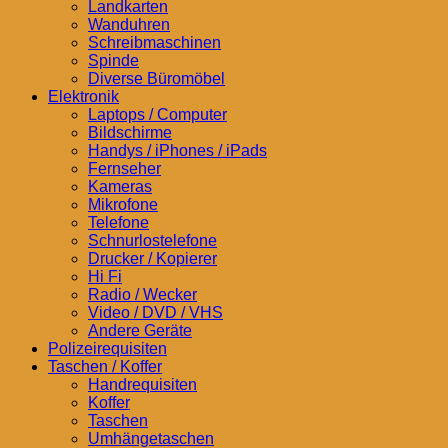
Landkarten
Wanduhren
Schreibmaschinen
Spinde
Diverse Büromöbel
Elektronik
Laptops / Computer
Bildschirme
Handys / iPhones / iPads
Fernseher
Kameras
Mikrofone
Telefone
Schnurlostelefone
Drucker / Kopierer
Hi Fi
Radio / Wecker
Video / DVD / VHS
Andere Geräte
Polizeirequisiten
Taschen / Koffer
Handrequisiten
Koffer
Taschen
Umhängetaschen