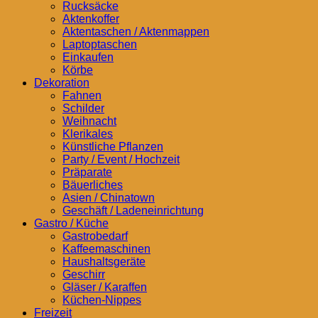
Rucksäcke
Aktenkoffer
Aktentaschen / Aktenmappen
Laptoptaschen
Einkaufen
Körbe
Dekoration
Fahnen
Schilder
Weihnacht
Klerikales
Künstliche Pflanzen
Party / Event / Hochzeit
Präparate
Bäuerliches
Asien / Chinatown
Geschäft / Ladeneinrichtung
Gastro / Küche
Gastrobedarf
Kaffeemaschinen
Haushaltsgeräte
Geschirr
Gläser / Karaffen
Küchen-Nippes
Freizeit