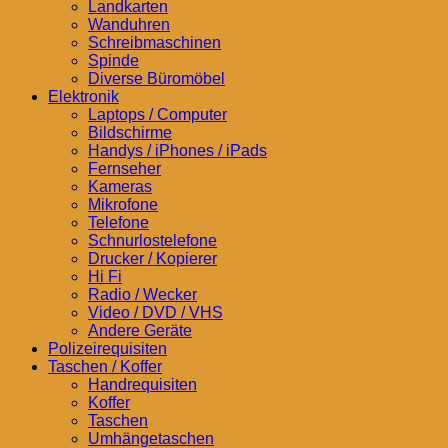
Landkarten
Wanduhren
Schreibmaschinen
Spinde
Diverse Büromöbel
Elektronik
Laptops / Computer
Bildschirme
Handys / iPhones / iPads
Fernseher
Kameras
Mikrofone
Telefone
Schnurlostelefone
Drucker / Kopierer
Hi Fi
Radio / Wecker
Video / DVD / VHS
Andere Geräte
Polizeirequisiten
Taschen / Koffer
Handrequisiten
Koffer
Taschen
Umhängetaschen