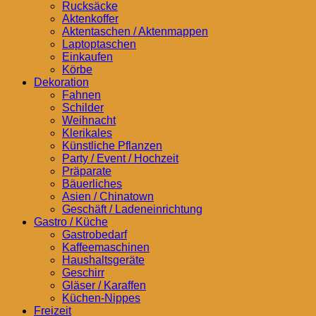
Rucksäcke
Aktenkoffer
Aktentaschen / Aktenmappen
Laptoptaschen
Einkaufen
Körbe
Dekoration
Fahnen
Schilder
Weihnacht
Klerikales
Künstliche Pflanzen
Party / Event / Hochzeit
Präparate
Bäuerliches
Asien / Chinatown
Geschäft / Ladeneinrichtung
Gastro / Küche
Gastrobedarf
Kaffeemaschinen
Haushaltsgeräte
Geschirr
Gläser / Karaffen
Küchen-Nippes
Freizeit