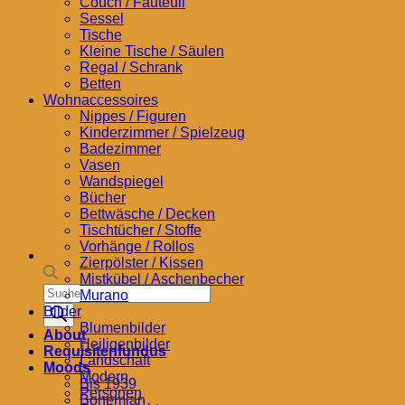
Couch / Fauteuil
Sessel
Tische
Kleine Tische / Säulen
Regal / Schrank
Betten
Wohnaccessoires
Nippes / Figuren
Kinderzimmer / Spielzeug
Badezimmer
Vasen
Wandspiegel
Bücher
Bettwäsche / Decken
Tischtücher / Stoffe
Vorhänge / Rollos
Zierpölster / Kissen
Mistkübel / Aschenbecher
Products
Murano
search
Bilder
Blumenbilder
About
Heiligenbilder
Requisitenfundus
Landschaft
Moods
Modern
Bis 1939
Personen
Bohemian