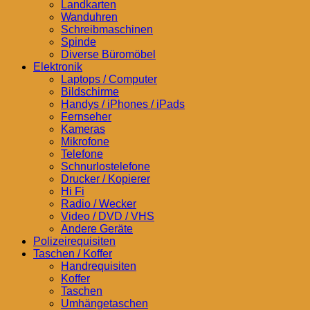
Landkarten
Wanduhren
Schreibmaschinen
Spinde
Diverse Büromöbel
Elektronik
Laptops / Computer
Bildschirme
Handys / iPhones / iPads
Fernseher
Kameras
Mikrofone
Telefone
Schnurlostelefone
Drucker / Kopierer
Hi Fi
Radio / Wecker
Video / DVD / VHS
Andere Geräte
Polizeirequisiten
Taschen / Koffer
Handrequisiten
Koffer
Taschen
Umhängetaschen