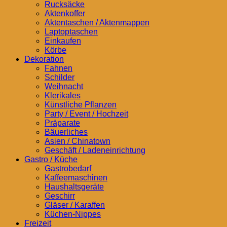
Rucksäcke
Aktenkoffer
Aktentaschen / Aktenmappen
Laptoptaschen
Einkaufen
Körbe
Dekoration
Fahnen
Schilder
Weihnacht
Klerikales
Künstliche Pflanzen
Party / Event / Hochzeit
Präparate
Bäuerliches
Asien / Chinatown
Geschäft / Ladeneinrichtung
Gastro / Küche
Gastrobedarf
Kaffeemaschinen
Haushaltsgeräte
Geschirr
Gläser / Karaffen
Küchen-Nippes
Freizeit