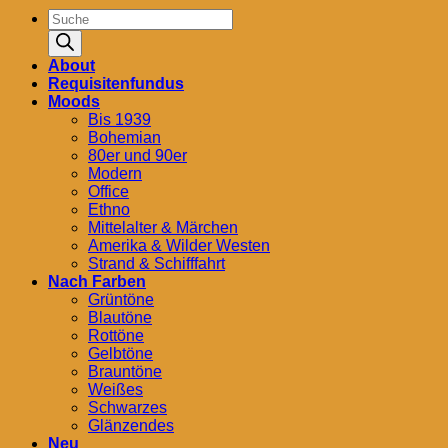
Products
search
About
Requisitenfundus
Moods
Bis 1939
Bohemian
80er und 90er
Modern
Office
Ethno
Mittelalter & Märchen
Amerika & Wilder Westen
Strand & Schifffahrt
Nach Farben
Grüntöne
Blautöne
Rottöne
Gelbtöne
Brauntöne
Weißes
Schwarzes
Glänzendes
Neu