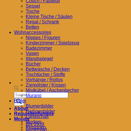
Couch / Fauteuil
Sessel
Tische
Kleine Tische / Säulen
Regal / Schrank
Betten
Wohnaccessoires
Nippes / Figuren
Kinderzimmer / Spielzeug
Badezimmer
Vasen
Wandspiegel
Bücher
Bettwäsche / Decken
Tischtücher / Stoffe
Vorhänge / Rollos
Zierpölster / Kissen
Mistkübel / Aschenbecher
Products
Murano
search
Bilder
Blumenbilder
About
Heiligenbilder
Requisitenfundus
Landschaft
Moods
Modern
Bis 1939
Personen
Bohemian