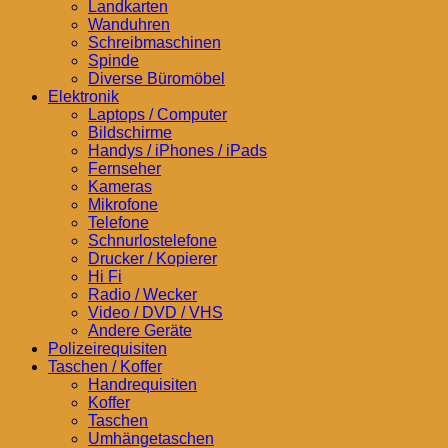
Landkarten
Wanduhren
Schreibmaschinen
Spinde
Diverse Büromöbel
Elektronik
Laptops / Computer
Bildschirme
Handys / iPhones / iPads
Fernseher
Kameras
Mikrofone
Telefone
Schnurlostelefone
Drucker / Kopierer
Hi Fi
Radio / Wecker
Video / DVD / VHS
Andere Geräte
Polizeirequisiten
Taschen / Koffer
Handrequisiten
Koffer
Taschen
Umhängetaschen