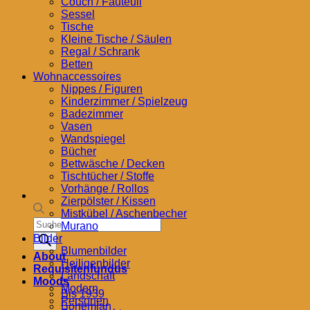
Couch / Fauteuil
Sessel
Tische
Kleine Tische / Säulen
Regal / Schrank
Betten
Wohnaccessoires
Nippes / Figuren
Kinderzimmer / Spielzeug
Badezimmer
Vasen
Wandspiegel
Bücher
Bettwäsche / Decken
Tischtücher / Stoffe
Vorhänge / Rollos
Zierpölster / Kissen
Mistkübel / Aschenbecher
Products
Murano
search
Bilder
Blumenbilder
About
Heiligenbilder
Requisitenfundus
Landschaft
Moods
Modern
Bis 1939
Personen
Bohemian