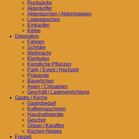
Rucksäcke
Aktenkoffer
Aktentaschen / Aktenmappen
Laptoptaschen
Einkaufen
Körbe
Dekoration
Fahnen
Schilder
Weihnacht
Klerikales
Künstliche Pflanzen
Party / Event / Hochzeit
Präparate
Bäuerliches
Asien / Chinatown
Geschäft / Ladeneinrichtung
Gastro / Küche
Gastrobedarf
Kaffeemaschinen
Haushaltsgeräte
Geschirr
Gläser / Karaffen
Küchen-Nippes
Freizeit