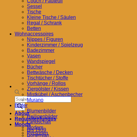
Couch / Fauteuil
Sessel
Tische
Kleine Tische / Säulen
Regal / Schrank
Betten
Wohnaccessoires
Nippes / Figuren
Kinderzimmer / Spielzeug
Badezimmer
Vasen
Wandspiegel
Bücher
Bettwäsche / Decken
Tischtücher / Stoffe
Vorhänge / Rollos
Zierpölster / Kissen
Mistkübel / Aschenbecher
Products
Murano
search
Bilder
Blumenbilder
About
Heiligenbilder
Requisitenfundus
Landschaft
Moods
Modern
Bis 1939
Personen
Bohemian