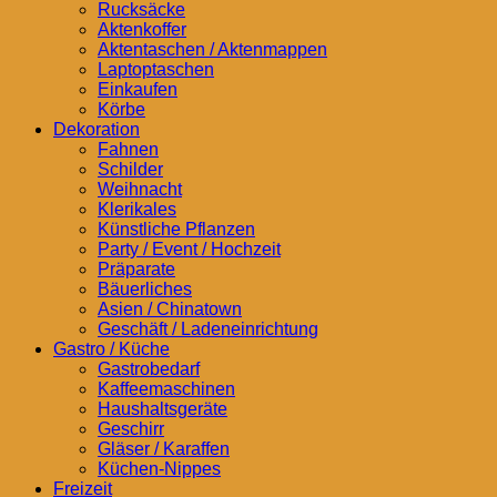
Rucksäcke
Aktenkoffer
Aktentaschen / Aktenmappen
Laptoptaschen
Einkaufen
Körbe
Dekoration
Fahnen
Schilder
Weihnacht
Klerikales
Künstliche Pflanzen
Party / Event / Hochzeit
Präparate
Bäuerliches
Asien / Chinatown
Geschäft / Ladeneinrichtung
Gastro / Küche
Gastrobedarf
Kaffeemaschinen
Haushaltsgeräte
Geschirr
Gläser / Karaffen
Küchen-Nippes
Freizeit