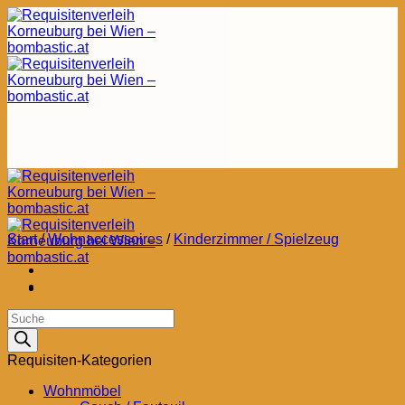
Zum
Inhalt
springen
Start
/
Wohnaccessoires
/
Kinderzimmer / Spielzeug
Products
search
Requisiten-Kategorien
Wohnmöbel