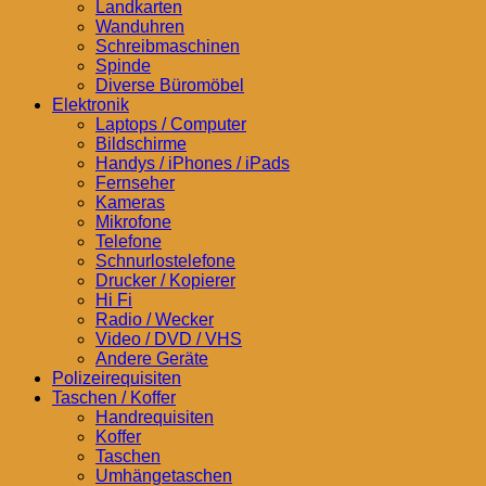
Landkarten
Wanduhren
Schreibmaschinen
Spinde
Diverse Büromöbel
Elektronik
Laptops / Computer
Bildschirme
Handys / iPhones / iPads
Fernseher
Kameras
Mikrofone
Telefone
Schnurlostelefone
Drucker / Kopierer
Hi Fi
Radio / Wecker
Video / DVD / VHS
Andere Geräte
Polizeirequisiten
Taschen / Koffer
Handrequisiten
Koffer
Taschen
Umhängetaschen