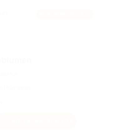
HRT
MEINE WUNSCHLISTE
eblumen
teblumen
m Holzrahmen
m
AUF DIE WUNSCHLISTE