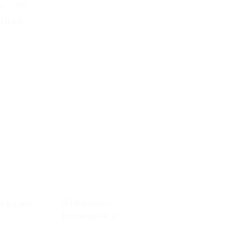
mer:
7300
tillleben