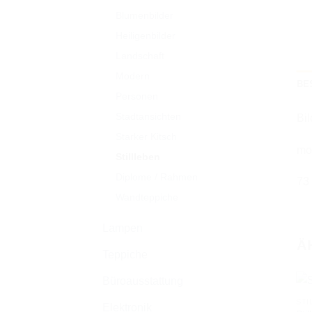
Blumenbilder
Heiligenbilder
Landschaft
Modern
BE
Personen
Stadtansichten
Bi
Starker Kitsch
mo
Stillleben
Diplome / Rahmen
73
Wandteppiche
Lampen
Ä
Teppiche
Büroausstattung
STI
Elektronik