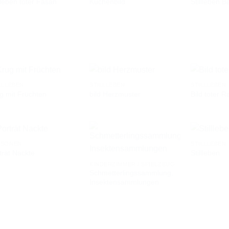
llleben toter Fasan
Küchenbild
Stillleben 
AUF DIE
AUF DIE
WUNSCHLISTE
WUNSCHLISTE
LLLEBEN
STILLLEBEN
STILLLEBEN
g mit Früchten
bild Herzmuster
Bild toter 
AUF DIE
AUF DIE
WUNSCHLISTE
WUNSCHLISTE
RSONEN
STILLLEBEN
trät Nackte
Stillleben
KINDERZIMMER / SPIELZEUG
AUF DIE
AUF DIE
Schmetterlingssammlung,
WUNSCHLISTE
WUNSCHLISTE
Insektensammlungen