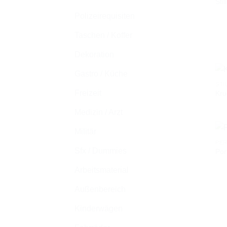
Sti
Polizeirequisiten
Taschen / Koffer
Dekoration
Gastro / Küche
STI
Freizeit
Kru
Medizin / Arzt
Militär
PE
Sfx / Dummies
Por
Arbeitsmaterial
Außenbereich
Kinderwägen