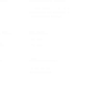
Bauern
AUF DIE
AUF DIE
KINDERZIMMER / SPIELZEUG
WUNSCHLISTE
WUNSCHLISTE
Historische Kinderspiele, 2
verschiedene Motive
MODERN
Rabe
Gemüse
AUF DIE
AUF DIE
WUNSCHLISTE
WUNSCHLISTE
BLUMENBILDER
Blumenstrauß
AUF DIE
AUF DIE
WUNSCHLISTE
WUNSCHLISTE