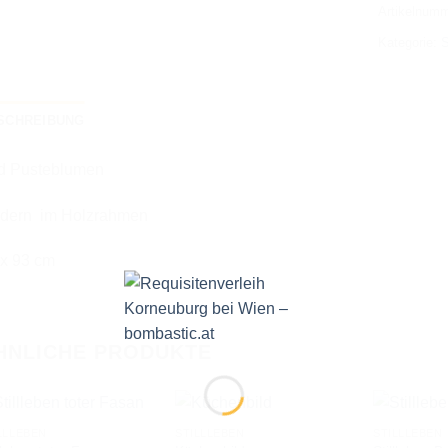
Artikelnum
Kategorie:
S
SCHREIBUNG
ld Pusteblumen
dern im Holzrahmen
 x 93 cm
HNLICHE PRODUKTE
LLLEBEN
STILLLEBEN
STILLLEBEN