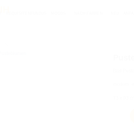
T
REQUISITENFUNDUS
MOODS
NACH FARBEN
NEU
ANFA
Pust
Bild Pus
AUF DIE
modern i
WUNSCHLISTE
73 x 93 c