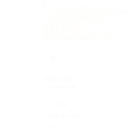
Zum
Inhalt
ABOU
springen
Start
/
Bilder
/
Stillleben
Products
search
REQUISITEN-
KATEGORIEN
Wohnmöbel
Wohnaccessoires
Bilder